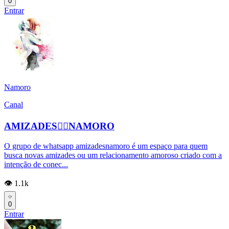
0
Entrar
Namoro
Canal
AMIZADES👉🏻NAMORO
O grupo de whatsapp amizadesnamoro é um espaço para quem
busca novas amizades ou um relacionamento amoroso criado com a
intenção de conec...
👁️ 1.1k
0
Entrar