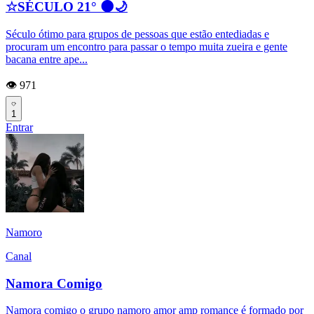
☆SÉCULO 21° 🌑🌙
Século ótimo para grupos de pessoas que estão entediadas e
procuram um encontro para passar o tempo muita zueira e gente
bacana entre ape...
👁️ 971
1
Entrar
Namoro
Canal
Namora Comigo
Namora comigo o grupo namoro amor amp romance é formado por