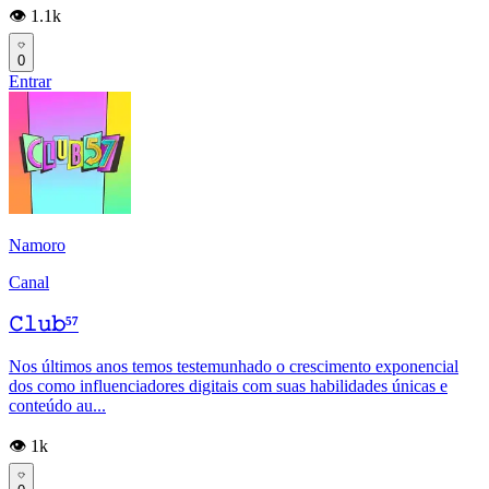
👁️ 1.1k
0
Entrar
Namoro
Canal
𝙲𝚕𝚞𝚋⁵⁷
Nos últimos anos temos testemunhado o crescimento exponencial
dos como influenciadores digitais com suas habilidades únicas e
conteúdo au...
👁️ 1k