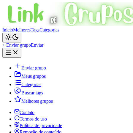
Início
Melhores
Tags
Categorias
+ Enviar grupo
Enviar
Enviar grupo
Meus grupos
Categorias
Buscar tags
Melhores grupos
Contato
Termos de uso
Política de privacidade
Remoção de conteúdo