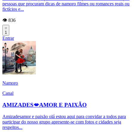
pessoas que procuram dicas de namoro filmes ou romances reais ou
fictícios e...
👁️ 836
1
Entrar
Namoro
Canal
AMIZADES💋AMOR E PAIXÃO
Amizadesamor e paixão olá estou aqui para convidar a todos para
participar do nosso grupo apresente-se com fotos e cidades seja
respeitos...