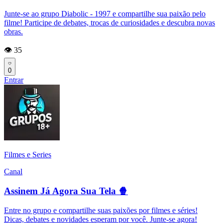
Junte-se ao grupo Diabolic - 1997 e compartilhe sua paixão pelo
filme! Participe de debates, trocas de curiosidades e descubra novas
obras.
👁️ 35
0
Entrar
Filmes e Series
Canal
Assinem Já Agora Sua Tela 🍿
Entre no grupo e compartilhe suas paixões por filmes e séries!
Dicas, debates e novidades esperam por você. Junte-se agora!