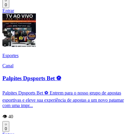
0
Entrar
Esportes
Canal
Palpites Dpsports Bet ⚽
Palpites Dpsports Bet ⚽ Entrem para o nosso grupo de apostas
esportivas e eleve sua experiência de apostas a um novo patamar
com uma impr...
👁️ 40
0