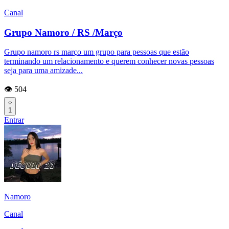
Canal
Grupo Namoro / RS /Março
Grupo namoro rs março um grupo para pessoas que estão
terminando um relacionamento e querem conhecer novas pessoas
seja para uma amizade...
👁️ 504
1
Entrar
Namoro
Canal