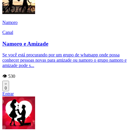
Namoro
Canal
Namoro e Amizade
Se você está procurando por um grupo de whatsapp onde possa
conhecer pessoas novas para amizade ou namoro o grupo namoro e
amizade pode s...
👁️ 530
0
Entrar