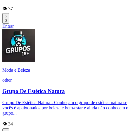
👁️ 37
0
Entrar
Moda e Beleza
other
Grupo De Estética Natura
Grupo De Estética Natura - Conheçam o grupo de estética natura se
vocês é apaixonados por beleza e bem-estar e ainda não conhecem o
grupo...
👁️ 34