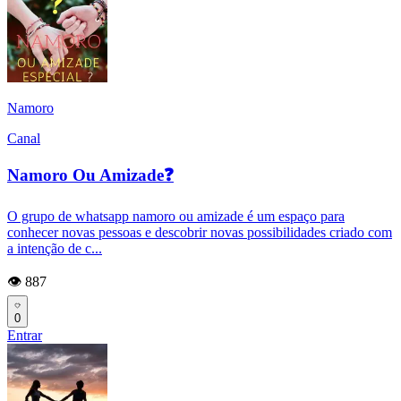
Namoro
Canal
Namoro Ou Amizade❓
O grupo de whatsapp namoro ou amizade é um espaço para
conhecer novas pessoas e descobrir novas possibilidades criado com
a intenção de c...
👁️ 887
0
Entrar