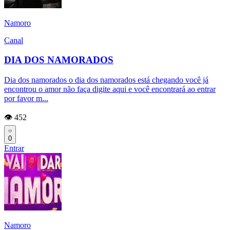
Namoro
Canal
DIA DOS NAMORADOS
Dia dos namorados o dia dos namorados está chegando você já
encontrou o amor não faça digite aqui e você encontrará ao entrar
por favor m...
👁️ 452
0
Entrar
Namoro