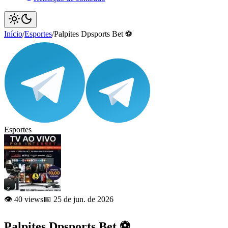
Início
/
Esportes
/
Palpites Dpsports Bet ⚽
Esportes
👁️ 40 views
📅 25 de jun. de 2026
Palpites Dpsports Bet ⚽