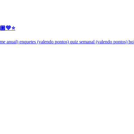
🏽💚⭐
me anual) enquetes (valendo pontos) quiz semanal (valendo pontos) bol