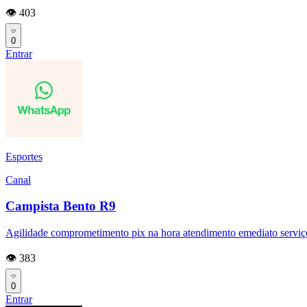
👁️ 403
0
Entrar
Esportes
Canal
Campista Bento R9
Agilidade comprometimento pix na hora atendimento emediato serviços
👁️ 383
0
Entrar