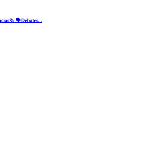
𝐧𝐜𝐢𝐚𝐬🗞 🗣𝐃𝐞𝐛𝐚𝐭𝐞𝐬...