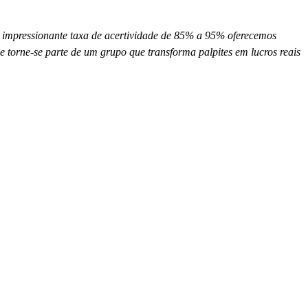
 impressionante taxa de acertividade de 85% a 95% oferecemos
 torne-se parte de um grupo que transforma palpites em lucros reais