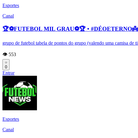
Esportes
Canal
🏆⚽FUTEBOL MIL GRAU⚽🏆 • #DÉOETERNO👼
grupo de futebol tabela de pontos do grupo (valendo uma camisa de ti
👁️ 553
0
Entrar
Esportes
Canal