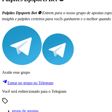
Palpites Dpsports Bet ⚽
Entrem para o nosso grupo de apostas espo
insights e palpites certeiros para vocês ganharem e o melhor quando
Avalie esse grupo
Entrar no grupo no Telegram
Você será redirecionado para o Telegram
grupo de apostas