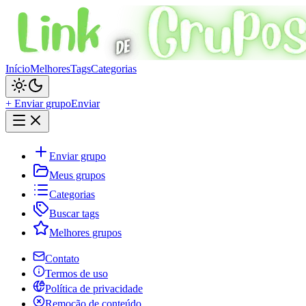
Início
Melhores
Tags
Categorias
+ Enviar grupo
Enviar
Enviar grupo
Meus grupos
Categorias
Buscar tags
Melhores grupos
Contato
Termos de uso
Política de privacidade
Remoção de conteúdo