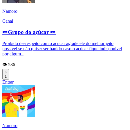
Namoro
Canal
🍬Grupo do açúcar 🍬
Proibido desrespeito com o açucar agrade ele do melhor jeito
possível se não quiser ser banido caso o açúcar fique indisponível
por algum...
👁️ 586
1
Entrar
Namoro