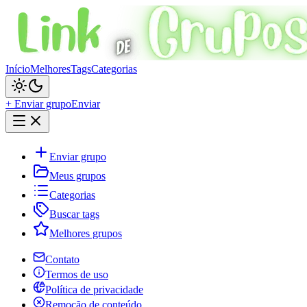
Início
Melhores
Tags
Categorias
+ Enviar grupo
Enviar
Enviar grupo
Meus grupos
Categorias
Buscar tags
Melhores grupos
Contato
Termos de uso
Política de privacidade
Remoção de conteúdo