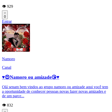
👁️ 929
0
Entrar
Namoro
Canal
♥️😍Namoro ou amizade😘♥️
Olá senam bem vindos ao grupo namoro ou amizade aqui você tem
a oportunidade de conhecer pessoas novas fazer novas amizades e
de um parce...
👁️ 832