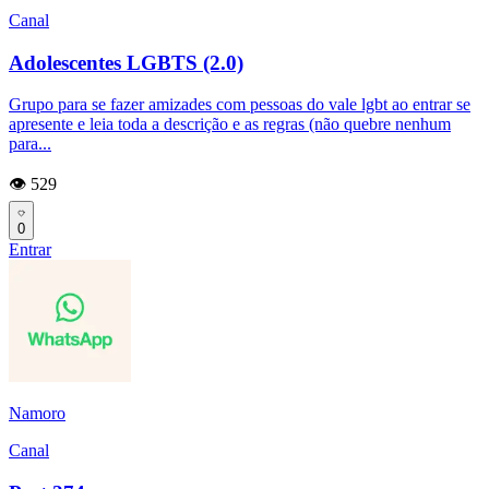
Canal
Adolescentes LGBTS (2.0)
Grupo para se fazer amizades com pessoas do vale lgbt ao entrar se
apresente e leia toda a descrição e as regras (não quebre nenhum
para...
👁️ 529
0
Entrar
Namoro
Canal