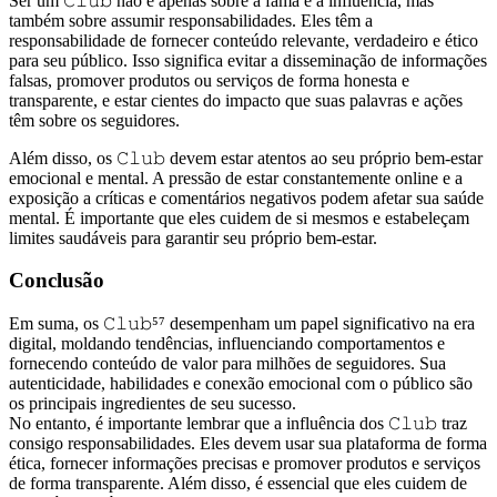
Ser um 𝙲𝚕𝚞𝚋 não é apenas sobre a fama e a influência, mas
também sobre assumir responsabilidades. Eles têm a
responsabilidade de fornecer conteúdo relevante, verdadeiro e ético
para seu público. Isso significa evitar a disseminação de informações
falsas, promover produtos ou serviços de forma honesta e
transparente, e estar cientes do impacto que suas palavras e ações
têm sobre os seguidores.
Além disso, os 𝙲𝚕𝚞𝚋 devem estar atentos ao seu próprio bem-estar
emocional e mental. A pressão de estar constantemente online e a
exposição a críticas e comentários negativos podem afetar sua saúde
mental. É importante que eles cuidem de si mesmos e estabeleçam
limites saudáveis para garantir seu próprio bem-estar.
Conclusão
Em suma, os 𝙲𝚕𝚞𝚋⁵⁷ desempenham um papel significativo na era
digital, moldando tendências, influenciando comportamentos e
fornecendo conteúdo de valor para milhões de seguidores. Sua
autenticidade, habilidades e conexão emocional com o público são
os principais ingredientes de seu sucesso.
No entanto, é importante lembrar que a influência dos 𝙲𝚕𝚞𝚋 traz
consigo responsabilidades. Eles devem usar sua plataforma de forma
ética, fornecer informações precisas e promover produtos e serviços
de forma transparente. Além disso, é essencial que eles cuidem de