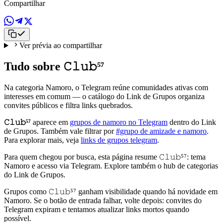
Compartilhar
Ver prévia ao compartilhar
Tudo sobre 𝙲𝚕𝚞𝚋⁵⁷
Na categoria Namoro, o Telegram reúne comunidades ativas com
interesses em comum — o catálogo do Link de Grupos organiza
convites públicos e filtra links quebrados.
𝙲𝚕𝚞𝚋⁵⁷
aparece em
grupos de namoro no Telegram
dentro do Link
de Grupos. Também vale filtrar por
#grupo de amizade e namoro
.
Para explorar mais, veja
links de grupos telegram
.
Para quem chegou por busca, esta página resume 𝙲𝚕𝚞𝚋⁵⁷: tema
Namoro e acesso via Telegram. Explore também o hub de categorias
do Link de Grupos.
Grupos como 𝙲𝚕𝚞𝚋⁵⁷ ganham visibilidade quando há novidade em
Namoro. Se o botão de entrada falhar, volte depois: convites do
Telegram expiram e tentamos atualizar links mortos quando
possível.