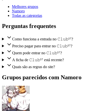
Melhores grupos
Namoro
Todas as categorias
Perguntas frequentes
Como funciona a entrada no 𝙲𝚕𝚞𝚋⁵⁷?
Preciso pagar para entrar no 𝙲𝚕𝚞𝚋⁵⁷?
Quem pode entrar no 𝙲𝚕𝚞𝚋⁵⁷?
A ficha de 𝙲𝚕𝚞𝚋⁵⁷ está recente?
Quais são as regras do site?
Grupos parecidos com Namoro