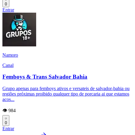
0
Entrar
Namoro
Canal
Femboys & Trans Salvador Bahia
Grupo apenas para femboys ativos e versateis de salvador-bahia ou
regiões próximas proibido qualquer tipo de porcaria ai que estamos
acos...
👁️ 984
0
Entrar