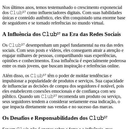
Nos últimos anos, temos testemunhado o crescimento exponencial
dos 𝙲𝚕𝚞𝚋⁵⁷ como influenciadores digitais. Com suas habilidades
únicas e conteúdo autêntico, eles têm conquistado uma enorme base
de seguidores e se tornado referências no mundo virtual.
A Influência dos 𝙲𝚕𝚞𝚋⁵⁷ na Era das Redes Sociais
Os 𝙲𝚕𝚞𝚋⁵⁷ desempenham um papel fundamental na era das redes
sociais. Com seus posts e vídeos, eles conseguem atrair a atenção e
engajar milhares de pessoas, compartilhando suas experiências,
opiniões e conhecimentos. Essa influência é especialmente poderosa
entre os mais jovens, que buscam inspiração e referências online.
Além disso, os 𝙲𝚕𝚞𝚋⁵⁷ têm o poder de moldar tendências e
impulsionar a popularidade de produtos e serviços. Sua capacidade
de influenciar as decisões de compra dos seguidores é notável, pois
eles estabelecem conexões emocionais e de confiança com seu
público. Quando um 𝙲𝚕𝚞𝚋⁵⁷ recomenda um produto ou serviço,
seus seguidores tendem a considerar seriamente essa indicação, o
que impacta diretamente nas vendas e no sucesso das marcas.
Os Desafios e Responsabilidades dos 𝙲𝚕𝚞𝚋⁵⁷