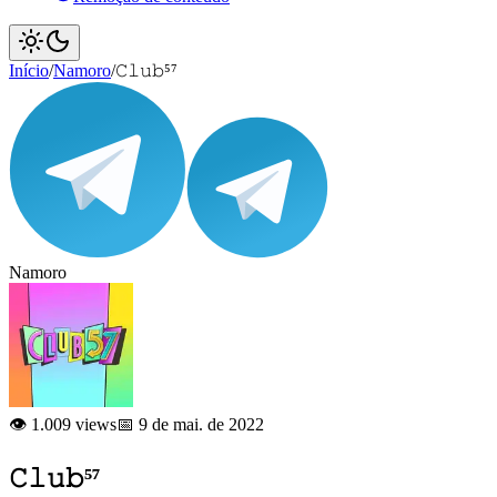
Início
/
Namoro
/
𝙲𝚕𝚞𝚋⁵⁷
Namoro
👁️ 1.009 views
📅 9 de mai. de 2022
𝙲𝚕𝚞𝚋⁵⁷