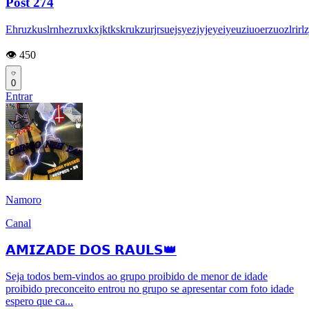
Post 274
Ehruzkuslrnhezruxkxjktkskrukzurjrsuejsyezjyjeyeiyeuziuoerzuozlrirlzjrkzulr
👁️ 450
0
Entrar
Namoro
Canal
𝗔𝗠𝗜𝗭𝗔𝗗𝗘 𝗗𝗢𝗦 𝗥𝗔𝗨𝗟𝗦👑
Seja todos bem-vindos ao grupo proibido de menor de idade
proibido preconceito entrou no grupo se apresentar com foto idade
espero que ca...