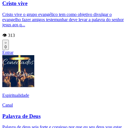
Cristo vive
Cristo vive o grupo evangélico tem como objetivo divulgar o
evangelho fazer amigos testemunhar deve levar a palavra do senhor
jesus aos q...
👁️ 313
0
Entrar
Espiritualidade
Canal
Palavra de Deus
Palavra de deus seja forte e corajoso por que eu seu deus vou estar