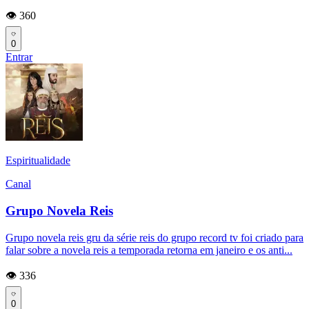
👁️ 360
0
Entrar
Espiritualidade
Canal
Grupo Novela Reis
Grupo novela reis gru da série reis do grupo record tv foi criado para
falar sobre a novela reis a temporada retorna em janeiro e os anti...
👁️ 336
0