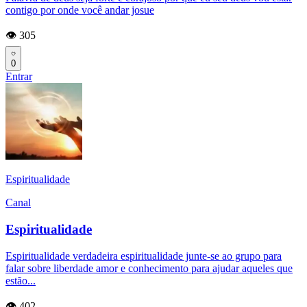
contigo por onde você andar josue
👁️ 305
0
Entrar
Espiritualidade
Canal
Espiritualidade
Espiritualidade verdadeira espiritualidade junte-se ao grupo para
falar sobre liberdade amor e conhecimento para ajudar aqueles que
estão...
👁️ 402