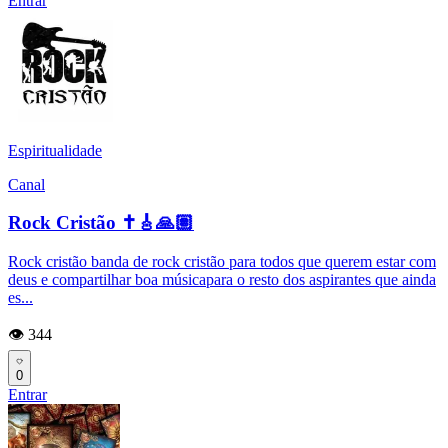
Entrar
Espiritualidade
Canal
Rock Cristão ✝️🎸🙏🏽
Rock cristão banda de rock cristão para todos que querem estar com
deus e compartilhar boa músicapara o resto dos aspirantes que ainda
es...
👁️ 344
0
Entrar