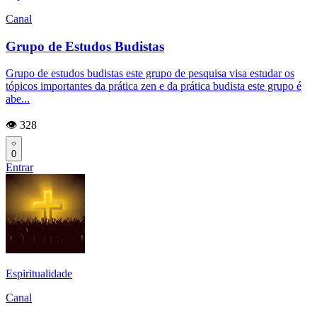
Canal
Grupo de Estudos Budistas
Grupo de estudos budistas este grupo de pesquisa visa estudar os
tópicos importantes da prática zen e da prática budista este grupo é
abe...
👁️ 328
0
Entrar
Espiritualidade
Canal