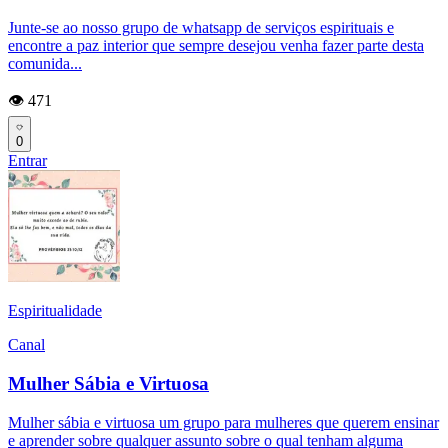
Junte-se ao nosso grupo de whatsapp de serviços espirituais e
encontre a paz interior que sempre desejou venha fazer parte desta
comunida...
👁️ 471
0
Entrar
Espiritualidade
Canal
Mulher Sábia e Virtuosa
Mulher sábia e virtuosa um grupo para mulheres que querem ensinar
e aprender sobre qualquer assunto sobre o qual tenham alguma