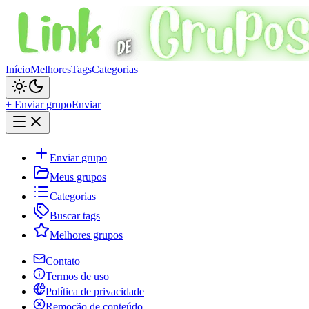
Início
Melhores
Tags
Categorias
+ Enviar grupo
Enviar
Enviar grupo
Meus grupos
Categorias
Buscar tags
Melhores grupos
Contato
Termos de uso
Política de privacidade
Remoção de conteúdo