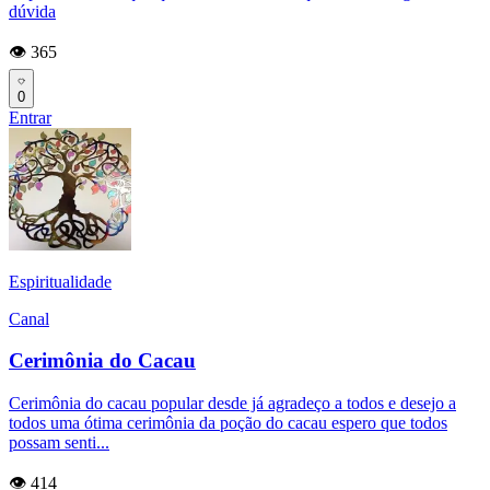
dúvida
👁️ 365
0
Entrar
Espiritualidade
Canal
Cerimônia do Cacau
Cerimônia do cacau popular desde já agradeço a todos e desejo a
todos uma ótima cerimônia da poção do cacau espero que todos
possam senti...
👁️ 414