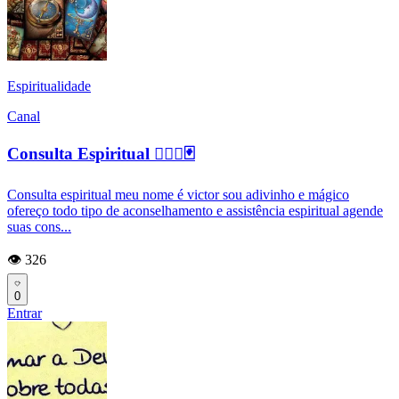
Espiritualidade
Canal
Consulta Espiritual 🧙🏻‍♂️🃏
Consulta espiritual meu nome é victor sou adivinho e mágico
ofereço todo tipo de aconselhamento e assistência espiritual agende
suas cons...
👁️ 326
0
Entrar