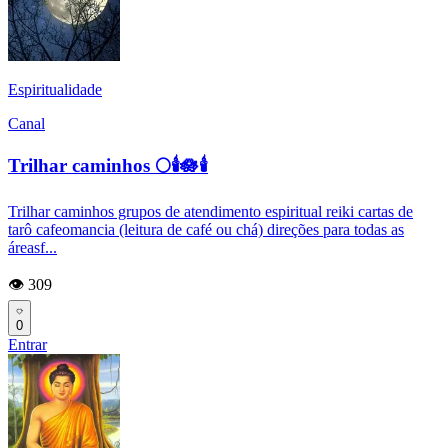
Espiritualidade
Canal
Trilhar caminhos 🌕🕯️🪷🕯️
Trilhar caminhos grupos de atendimento espiritual reiki cartas de
tarô cafeomancia (leitura de café ou chá) direções para todas as
áreasf...
👁️ 309
0
Entrar