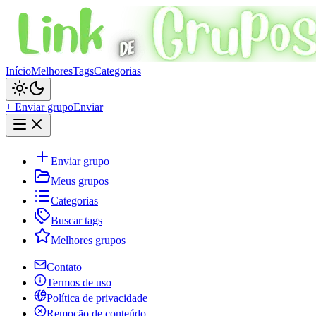
Início
Melhores
Tags
Categorias
+ Enviar grupo
Enviar
Enviar grupo
Meus grupos
Categorias
Buscar tags
Melhores grupos
Contato
Termos de uso
Política de privacidade
Remoção de conteúdo