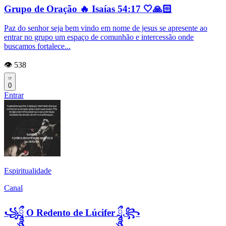
Grupo de Oração 🔥 Isaías 54:17 🤍🙏🏻
Paz do senhor seja bem vindo em nome de jesus se apresente ao
entrar no grupo um espaço de comunhão e intercessão onde
buscamos fortalece...
👁️ 538
0
Entrar
Espiritualidade
Canal
꧁ཷཱུུ O Redento de Lúcifer ཷཱུུ.꧂