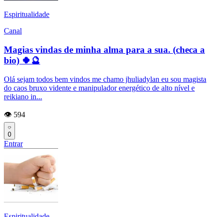
Espiritualidade
Canal
Magias vindas de minha alma para a sua. (checa a
bio) 🍀🔮
Olá sejam todos bem vindos me chamo jhuliadylan eu sou magista
do caos bruxo vidente e manipulador energético de alto nível e
reikiano in...
👁️ 594
0
Entrar
Espiritualidade