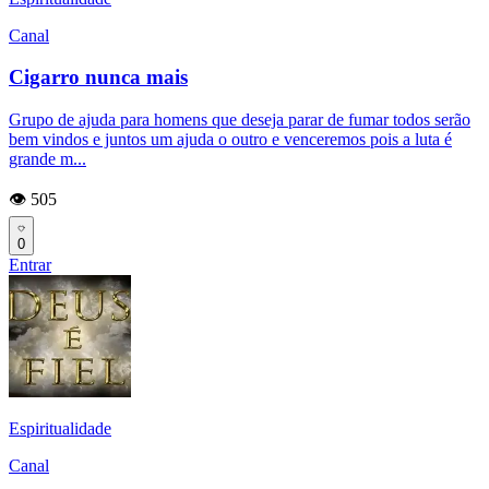
Canal
Cigarro nunca mais
Grupo de ajuda para homens que deseja parar de fumar todos serão
bem vindos e juntos um ajuda o outro e venceremos pois a luta é
grande m...
👁️ 505
0
Entrar
Espiritualidade
Canal