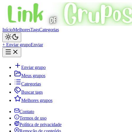
Início
Melhores
Tags
Categorias
+ Enviar grupo
Enviar
Enviar grupo
Meus grupos
Categorias
Buscar tags
Melhores grupos
Contato
Termos de uso
Política de privacidade
Remoção de conteúdo