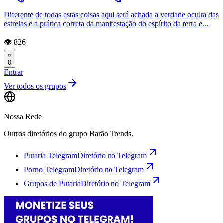
Diferente de todas estas coisas aqui será achada a verdade oculta das
estrelas e a prática correta da manifestação do espírito da terra e...
👁️ 826
0
Entrar
Ver todos os grupos
Nossa Rede
Outros diretórios do grupo Barão Trends.
Putaria Telegram
Diretório no Telegram
Porno Telegram
Diretório no Telegram
Grupos de Putaria
Diretório no Telegram