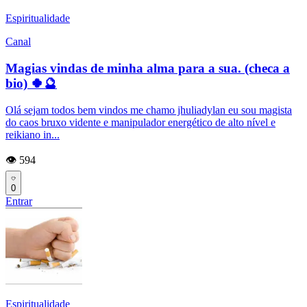
Espiritualidade
Canal
Magias vindas de minha alma para a sua. (checa a
bio) 🍀🔮
Olá sejam todos bem vindos me chamo jhuliadylan eu sou magista
do caos bruxo vidente e manipulador energético de alto nível e
reikiano in...
👁️ 594
0
Entrar
Espiritualidade