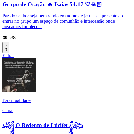
Grupo de Oração 🔥 Isaías 54:17 🤍🙏🏻
Paz do senhor seja bem vindo em nome de jesus se apresente ao
entrar no grupo um espaço de comunhão e intercessão onde
buscamos fortalece...
👁️ 538
0
Entrar
Espiritualidade
Canal
꧁ཷཱུུ O Redento de Lúcifer ཷཱུུ.꧂