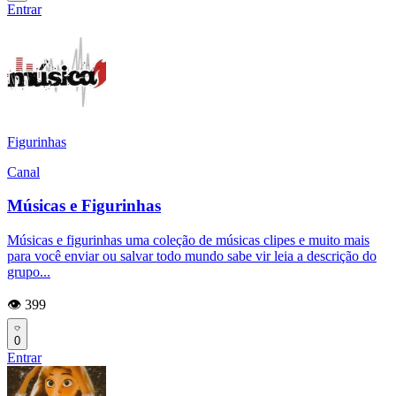
Entrar
Figurinhas
Canal
Músicas e Figurinhas
Músicas e figurinhas uma coleção de músicas clipes e muito mais
para você enviar ou salvar todo mundo sabe vir leia a descrição do
grupo...
👁️ 399
0
Entrar