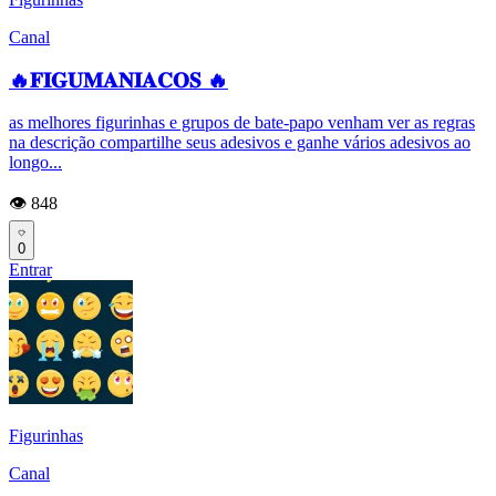
Canal
🔥𝐅𝐈𝐆𝐔𝐌𝐀𝐍𝐈𝐀𝐂𝐎𝐒 🔥
as melhores figurinhas e grupos de bate-papo venham ver as regras
na descrição compartilhe seus adesivos e ganhe vários adesivos ao
longo...
👁️ 848
0
Entrar
Figurinhas
Canal