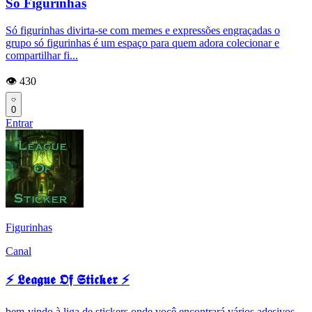
Só Figurinhas
Só figurinhas divirta-se com memes e expressões engraçadas o
grupo só figurinhas é um espaço para quem adora colecionar e
compartilhar fi...
👁️ 430
0
Entrar
Figurinhas
Canal
⚡ 𝕷𝖊𝖆𝖌𝖚𝖊 𝕺𝖋 𝕾𝖙𝖎𝖈𝖐𝖊𝖗 ⚡
bem-vindo à liga de stickers onde você encontrará vários adesivos