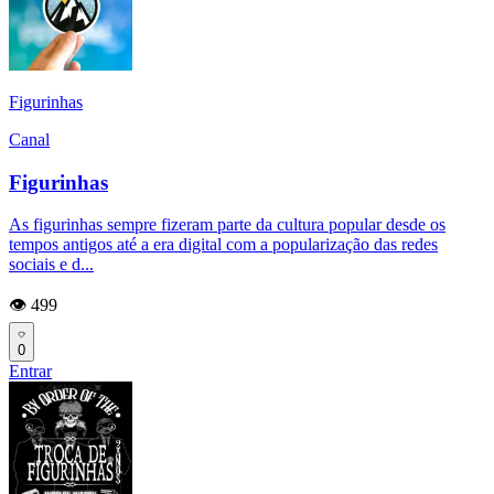
Figurinhas
Canal
Figurinhas
As figurinhas sempre fizeram parte da cultura popular desde os
tempos antigos até a era digital com a popularização das redes
sociais e d...
👁️ 499
0
Entrar