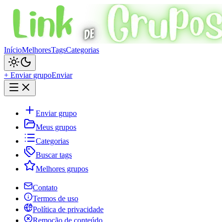
Início
Melhores
Tags
Categorias
+ Enviar grupo
Enviar
Enviar grupo
Meus grupos
Categorias
Buscar tags
Melhores grupos
Contato
Termos de uso
Política de privacidade
Remoção de conteúdo