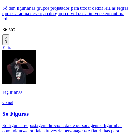
Só tem figurinhas grupos projetados para trocar dados leia as regras
que estarão na descrição do grupo divirta-se aqui você encontrará
mi...
👁️ 302
0
Entrar
Figurinhas
Canal
Só Figuras
Só figuras nv postagem direcionada de personagens e figurinhas
comunique-se ou fale através de personagens e figurinhas para