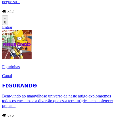
pegue su...
👁️ 842
0
Entrar
Figurinhas
Canal
𝗙𝗜𝗚𝗨𝗥𝝠𝗡𝗗𝝝
Bem-vindo ao maravilhoso universo da neste artigo exploraremos
todos os encantos e a diversão que essa terra mágica tem a oferecer
prepar...
👁️ 875