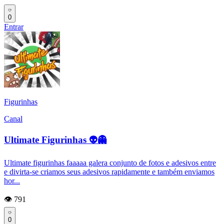
0
Entrar
Figurinhas
Canal
Ultimate Figurinhas 👽👻
Ultimate figurinhas faaaaa galera conjunto de fotos e adesivos entre
e divirta-se criamos seus adesivos rapidamente e também enviamos
hor...
👁️ 791
0