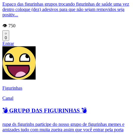
Espaço das figurinhas grupos trocando figurinhas de saúde uma vez
dentro coloque (dez) adesivos para que não sejam removidos seja
positiv...
👁️ 750
0
Entrar
Figurinhas
Canal
💣 ǤRUPØ DΔS FIGURINHΔS 💣
rupø ds figurinhs participe do nosso grupo de figurinhas memes e
amizades tudo com muita zueira assim que você entrar pela porta