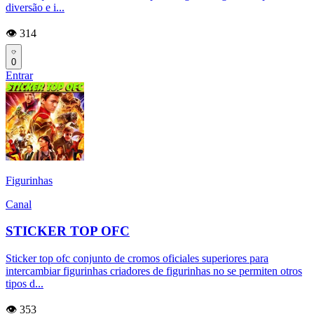
diversão e i...
👁️ 314
0
Entrar
Figurinhas
Canal
STICKER TOP OFC
Sticker top ofc conjunto de cromos oficiales superiores para
intercambiar figurinhas criadores de figurinhas no se permiten otros
tipos d...
👁️ 353