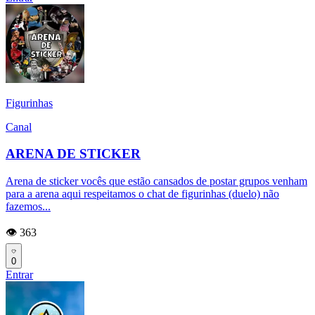
Figurinhas
Canal
ARENA DE STICKER
Arena de sticker vocês que estão cansados de postar grupos venham
para a arena aqui respeitamos o chat de figurinhas (duelo) não
fazemos...
👁️ 363
0
Entrar