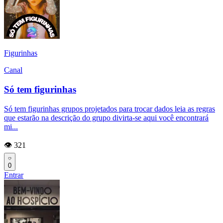
Figurinhas
Canal
Só tem figurinhas
Só tem figurinhas grupos projetados para trocar dados leia as regras
que estarão na descrição do grupo divirta-se aqui você encontrará
mi...
👁️ 321
0
Entrar