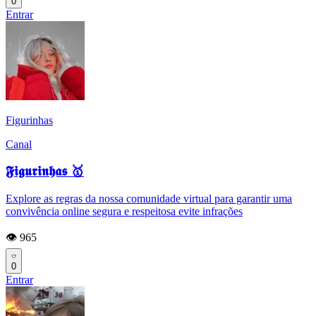
0
Entrar
Figurinhas
Canal
𝕱𝖎𝖌𝖚𝖗𝖎𝖓𝖍𝖆𝖘 🥇
Explore as regras da nossa comunidade virtual para garantir uma
convivência online segura e respeitosa evite infrações
👁️ 965
0
Entrar