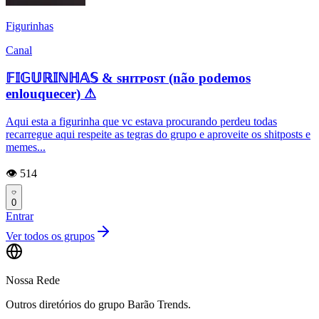
Figurinhas
Canal
𝔽𝕀𝔾𝕌ℝ𝕀ℕℍ𝔸𝕊 & sʜɪᴛᴘᴏsᴛ (não podemos
enlouquecer) ⚠
Aqui esta a figurinha que vc estava procurando perdeu todas
recarregue aqui respeite as tegras do grupo e aproveite os shitposts e
memes...
👁️ 514
0
Entrar
Ver todos os grupos
Nossa Rede
Outros diretórios do grupo Barão Trends.