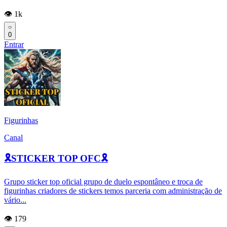
👁️ 1k
0
Entrar
Figurinhas
Canal
🎗️STICKER TOP OFC🎗️
Grupo sticker top oficial grupo de duelo espontâneo e troca de
figurinhas criadores de stickers temos parceria com administração de
vário...
👁️ 179