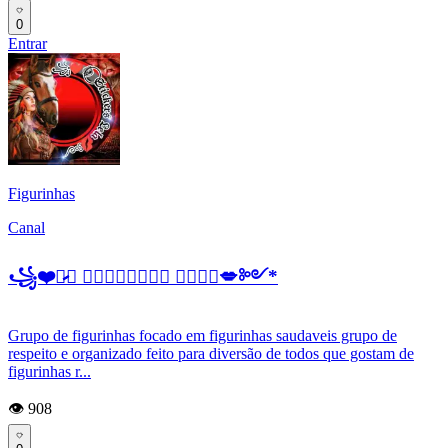
0
Entrar
Figurinhas
Canal
꧁❤️𔒰̷̷̷⃝ 𝕾𝖙𝖎𝖈𝖐𝖊𝖗𝖘 𝕷𝖊𝖑𝖆💋༻*
Grupo de figurinhas focado em figurinhas saudaveis grupo de
respeito e organizado feito para diversão de todos que gostam de
figurinhas r...
👁️ 908