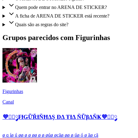
Quem pode entrar no ARENA DE STICKER?
A ficha de ARENA DE STICKER está recente?
Quais são as regras do site?
Grupos parecidos com Figurinhas
Figurinhas
Canal
💜፝⃟༘₣ƗǤỮŘƗŇĦΔŞ ĐΔ ŦƗΔ ŇỮβΔŇҜ💜፝⃟༘
ø q íø ú øø ø ø øø ø ø øúø øçãø øø ø úø ó ø ãø çã