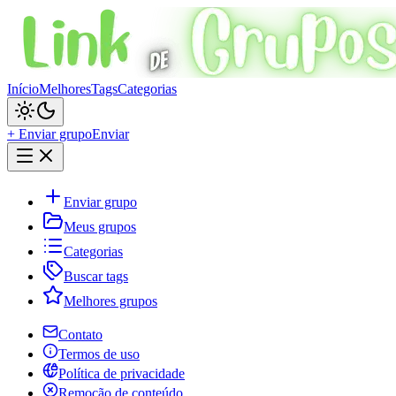
Início
Melhores
Tags
Categorias
+ Enviar grupo
Enviar
Enviar grupo
Meus grupos
Categorias
Buscar tags
Melhores grupos
Contato
Termos de uso
Política de privacidade
Remoção de conteúdo