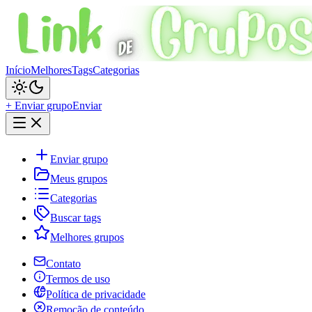
Início
Melhores
Tags
Categorias
+ Enviar grupo
Enviar
Enviar grupo
Meus grupos
Categorias
Buscar tags
Melhores grupos
Contato
Termos de uso
Política de privacidade
Remoção de conteúdo