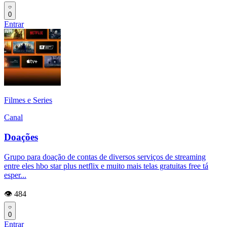
0
Entrar
Filmes e Series
Canal
Doações
Grupo para doação de contas de diversos serviços de streaming
entre eles hbo star plus netflix e muito mais telas gratuitas free tá
esper...
👁️ 484
0
Entrar