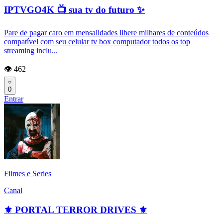
IPTVGO4K 📺 sua tv do futuro ✨
Pare de pagar caro em mensalidades libere milhares de conteúdos
compatível com seu celular tv box computador todos os top
streaming inclu...
👁️ 462
0
Entrar
Filmes e Series
Canal
⚜️ PORTAL TERROR DRIVES ⚜️