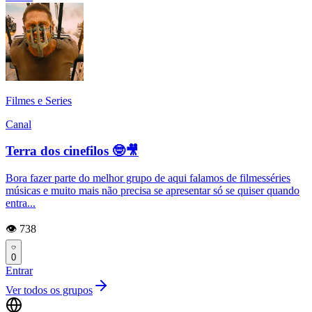
Filmes e Series
Canal
Terra dos cinefilos 🤓🎥
Bora fazer parte do melhor grupo de aqui falamos de filmesséries
músicas e muito mais não precisa se apresentar só se quiser quando
entra...
👁️ 738
0
Entrar
Ver todos os grupos