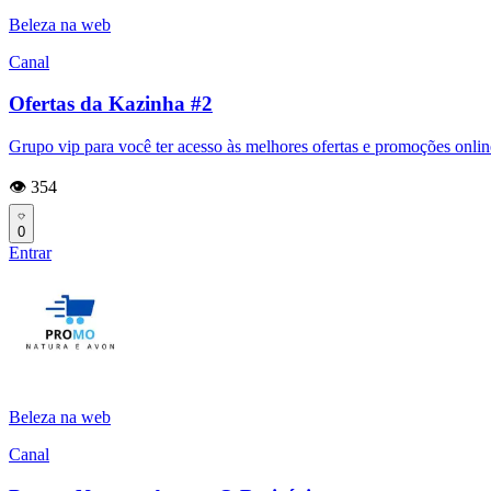
Beleza na web
Canal
Ofertas da Kazinha #2
Grupo vip para você ter acesso às melhores ofertas e promoções onli
👁️ 354
0
Entrar
Beleza na web
Canal