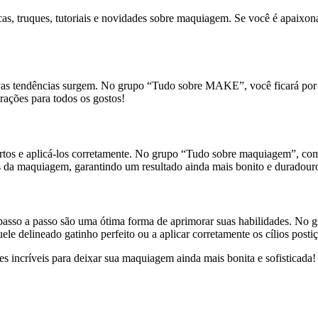
truques, tutoriais e novidades sobre maquiagem. Se você é apaixonad
s tendências surgem. No grupo “Tudo sobre MAKE”, você ficará por d
rações para todos os gostos!
certos e aplicá-los corretamente. No grupo “Tudo sobre maquiagem”, co
is da maquiagem, garantindo um resultado ainda mais bonito e duradour
s passo a passo são uma ótima forma de aprimorar suas habilidades. No
le delineado gatinho perfeito ou a aplicar corretamente os cílios posti
 incríveis para deixar sua maquiagem ainda mais bonita e sofisticada!