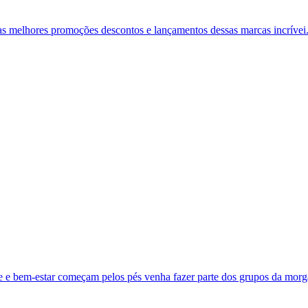
 as melhores promoções descontos e lançamentos dessas marcas incrívei.
 e bem-estar começam pelos pés venha fazer parte dos grupos da morga