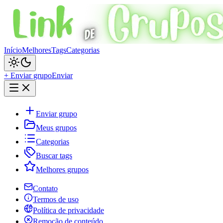
Início
Melhores
Tags
Categorias
+ Enviar grupo
Enviar
Enviar grupo
Meus grupos
Categorias
Buscar tags
Melhores grupos
Contato
Termos de uso
Política de privacidade
Remoção de conteúdo