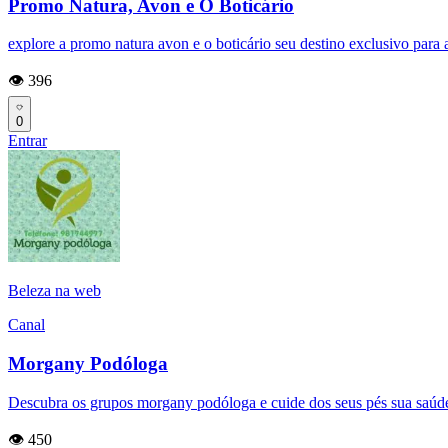
Promo Natura, Avon e O Boticário
explore a promo natura avon e o boticário seu destino exclusivo para
👁️ 396
0
Entrar
Beleza na web
Canal
Morgany Podóloga
Descubra os grupos morgany podóloga e cuide dos seus pés sua saúde
👁️ 450