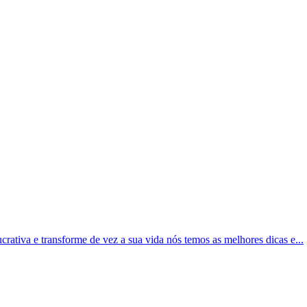
rativa e transforme de vez a sua vida nós temos as melhores dicas e...