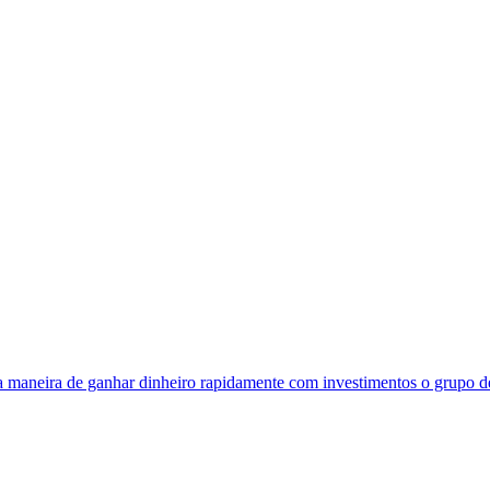
 maneira de ganhar dinheiro rapidamente com investimentos o grupo de