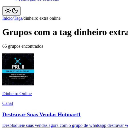
Início
/
Tags
/
dinheiro extra online
Grupos com a tag dinheiro extra
65 grupos encontrados
Dinheiro Online
Canal
Destravar Suas Vendas Hotmart1
Desbloqueie suas vendas agora com o grupo de whatsapp destravar ven