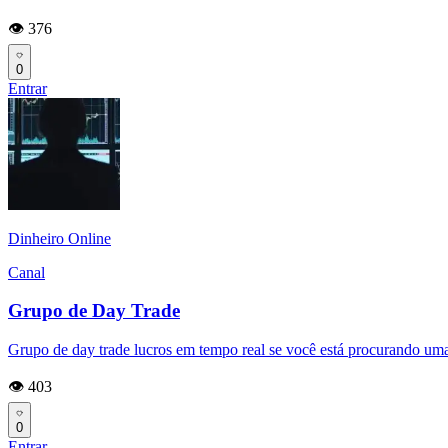
👁️ 376
0
Entrar
Dinheiro Online
Canal
Grupo de Day Trade
Grupo de day trade lucros em tempo real se você está procurando uma
👁️ 403
0
Entrar