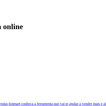
 online
das hotmart conheça a ferramenta que vai te ajudar a vender mais e alc