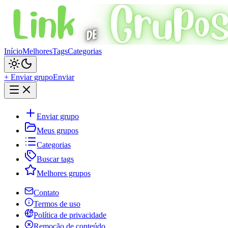
Início
Melhores
Tags
Categorias
+ Enviar grupo
Enviar
Enviar grupo
Meus grupos
Categorias
Buscar tags
Melhores grupos
Contato
Termos de uso
Política de privacidade
Remoção de conteúdo