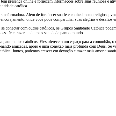
a têm presença online e fornecem informações sobre suas reuniões e ati
ntidade católica.
ransformadora. Além de fortalecer sua fé e conhecimento religioso, vo
ncorajamento, onde você pode compartilhar suas alegrias e desafios em
 se conectar com outros católicos, os Grupos Santidade Católica podem s
ssa fé e trazer ainda mais santidade para o mundo.
sa para muitos católicos. Eles oferecem um espaço para a comunhão, o co
cionando amizades, apoio e uma conexão mais profunda com Deus. Se vo
Católica. Juntos, podemos crescer em devoção e trazer mais amor e san