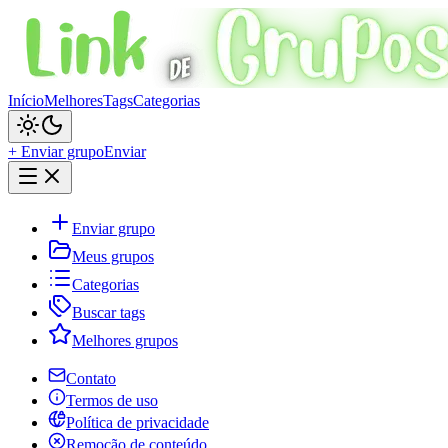
Início
Melhores
Tags
Categorias
+ Enviar grupo
Enviar
Enviar grupo
Meus grupos
Categorias
Buscar tags
Melhores grupos
Contato
Termos de uso
Política de privacidade
Remoção de conteúdo