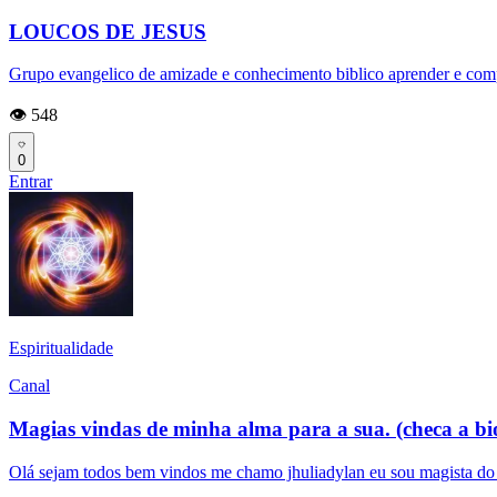
LOUCOS DE JESUS
Grupo evangelico de amizade e conhecimento biblico aprender e compar
👁️ 548
0
Entrar
Espiritualidade
Canal
Magias vindas de minha alma para a sua. (checa a bi
Olá sejam todos bem vindos me chamo jhuliadylan eu sou magista do ca