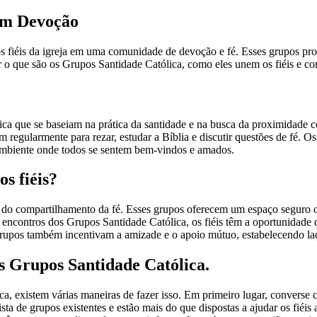
 em Devoção
s fiéis da igreja em uma comunidade de devoção e fé. Esses grupos pr
ar o que são os Grupos Santidade Católica, como eles unem os fiéis e c
ica que se baseiam na prática da santidade e na busca da proximidade
em regularmente para rezar, estudar a Bíblia e discutir questões de f
 ambiente onde todos se sentem bem-vindos e amados.
s fiéis?
do compartilhamento da fé. Esses grupos oferecem um espaço seguro o
 encontros dos Grupos Santidade Católica, os fiéis têm a oportunidade 
s grupos também incentivam a amizade e o apoio mútuo, estabelecendo la
s Grupos Santidade Católica.
a, existem várias maneiras de fazer isso. Em primeiro lugar, converse c
sta de grupos existentes e estão mais do que dispostas a ajudar os fiéi