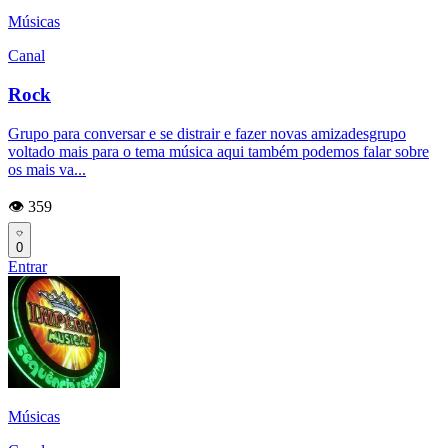
Músicas
Canal
Rock
Grupo para conversar e se distrair e fazer novas amizadesgrupo
voltado mais para o tema música aqui também podemos falar sobre
os mais va...
👁️ 359
0
Entrar
Músicas