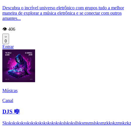
Descubra o incrível universo eletrônico com grupos tudo a melhor
maneira de explorar a música eletrônica e se conectar com outros
amantes...
👁️ 406
0
Entrar
Músicas
Canal
DJS 🎼
Sksksksksksskskskskskskskskskslsksksllsksmsmslsksmzkkskzmskzk