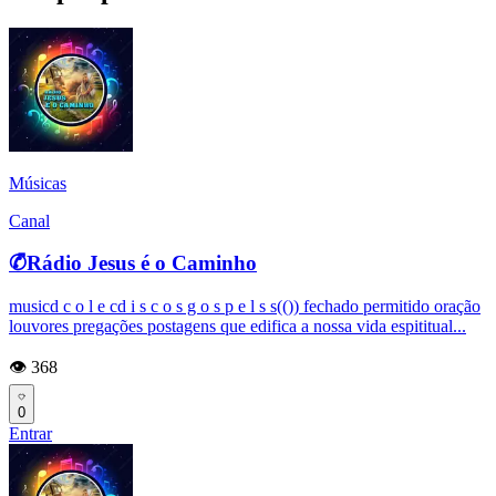
Músicas
Canal
✆͆Rádio Jesus é o Caminho
musicd c o l e cd i s c o s g o s p e l s s(()) fechado permitido oração
louvores pregações postagens que edifica a nossa vida espititual...
👁️ 368
0
Entrar