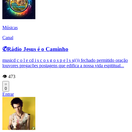
Músicas
Canal
✆͆Rádio Jesus é o Caminho
musicd c o l e cd i s c o s g o s p e l s s(()) fechado permitido oração
louvores pregações postagens que edifica a nossa vida espititual...
👁️ 473
0
Entrar