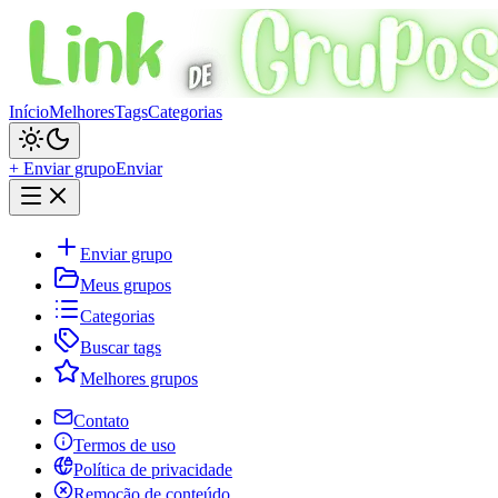
Início
Melhores
Tags
Categorias
+ Enviar grupo
Enviar
Enviar grupo
Meus grupos
Categorias
Buscar tags
Melhores grupos
Contato
Termos de uso
Política de privacidade
Remoção de conteúdo