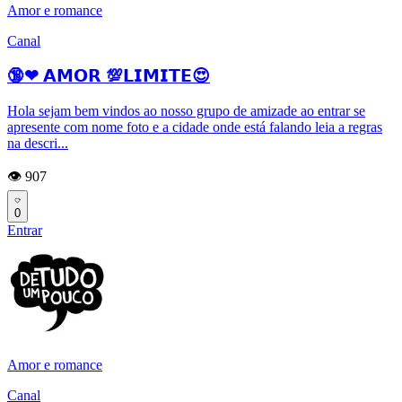
Amor e romance
Canal
🔞❤ 𝗔𝗠𝗢𝗥 💯𝗟𝗜𝗠𝗜𝗧𝗘😍
Hola sejam bem vindos ao nosso grupo de amizade ao entrar se
apresente com nome foto e a cidade onde está falando leia a regras
na descri...
👁️ 907
0
Entrar
Amor e romance
Canal