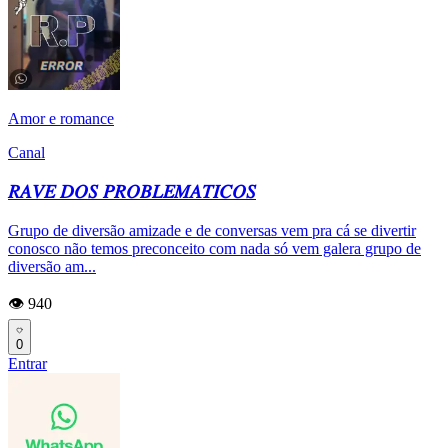
Amor e romance
Canal
𝑅𝐴𝑉𝐸 𝐷𝑂𝑆 𝑃𝑅𝑂𝐵𝐿𝐸𝑀𝐴𝑇𝐼𝐶𝑂𝑆
Grupo de diversão amizade e de conversas vem pra cá se divertir
conosco não temos preconceito com nada só vem galera grupo de
diversão am...
👁️ 940
0
Entrar