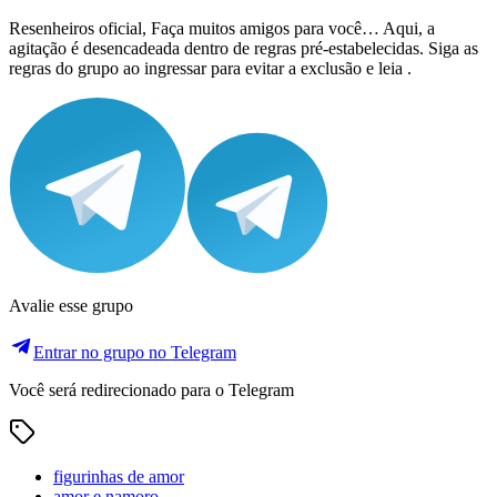
Resenheiros oficial, Faça muitos amigos para você… Aqui, a
agitação é desencadeada dentro de regras pré-estabelecidas. Siga as
regras do grupo ao ingressar para evitar a exclusão e leia .
Avalie esse grupo
Entrar no grupo no Telegram
Você será redirecionado para o Telegram
figurinhas de amor
amor e namoro