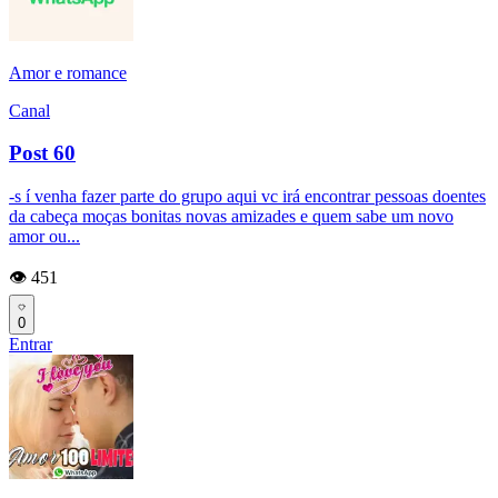
Amor e romance
Canal
Post 60
-s í venha fazer parte do grupo aqui vc irá encontrar pessoas doentes
da cabeça moças bonitas novas amizades e quem sabe um novo
amor ou...
👁️ 451
0
Entrar