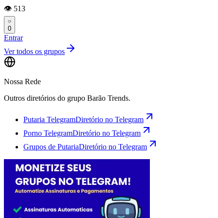
👁️ 513
0
Entrar
Ver todos os grupos
Nossa Rede
Outros diretórios do grupo Barão Trends.
Putaria Telegram
Diretório no Telegram
Porno Telegram
Diretório no Telegram
Grupos de Putaria
Diretório no Telegram