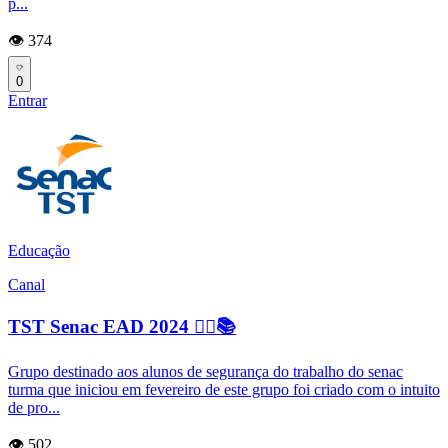
p...
👁️ 374
0
Entrar
Educação
Canal
TST Senac EAD 2024 ✍🏻📚
Grupo destinado aos alunos de segurança do trabalho do senac
turma que iniciou em fevereiro de este grupo foi criado com o intuito
de pro...
👁️ 502