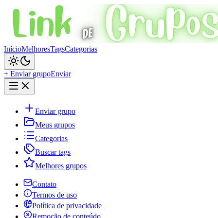
Início
Melhores
Tags
Categorias
+ Enviar grupo
Enviar
Enviar grupo
Meus grupos
Categorias
Buscar tags
Melhores grupos
Contato
Termos de uso
Política de privacidade
Remoção de conteúdo