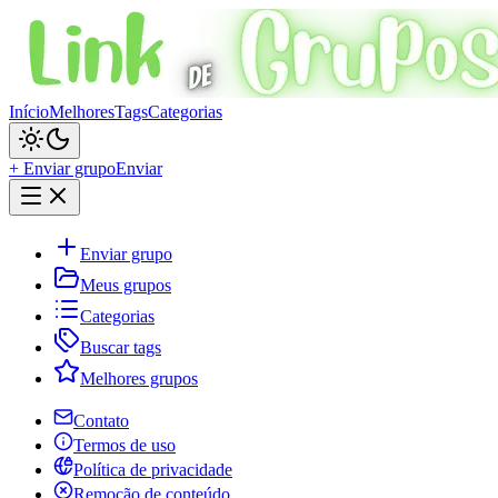
Início
Melhores
Tags
Categorias
+ Enviar grupo
Enviar
Enviar grupo
Meus grupos
Categorias
Buscar tags
Melhores grupos
Contato
Termos de uso
Política de privacidade
Remoção de conteúdo