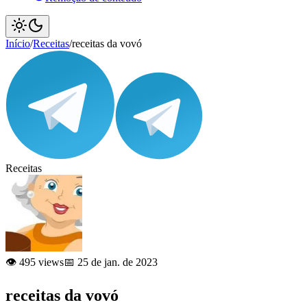
Início
/
Receitas
/
receitas da vovó
Receitas
👁️ 495 views
📅 25 de jan. de 2023
receitas da vovó