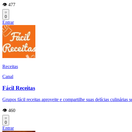
👁️ 477
0
Entrar
Receitas
Canal
Fácil Receitas
Grupos fácil receitas aproveite e compartilhe suas delícias culinárias s
👁️ 460
0
Entrar