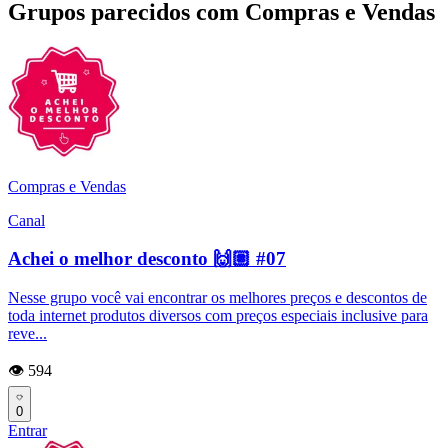
Grupos parecidos com Compras e Vendas
Compras e Vendas
Canal
Achei o melhor desconto 🙌🏽 #07
Nesse grupo você vai encontrar os melhores preços e descontos de
toda internet produtos diversos com preços especiais inclusive para
reve...
👁️ 594
0
Entrar