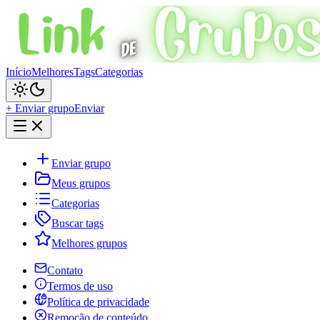
Início
Melhores
Tags
Categorias
+ Enviar grupo
Enviar
Enviar grupo
Meus grupos
Categorias
Buscar tags
Melhores grupos
Contato
Termos de uso
Política de privacidade
Remoção de conteúdo