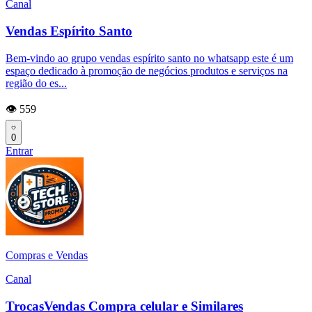
Canal
Vendas Espírito Santo
Bem-vindo ao grupo vendas espírito santo no whatsapp este é um
espaço dedicado à promoção de negócios produtos e serviços na
região do es...
👁️ 559
0
Entrar
Compras e Vendas
Canal
TrocasVendas Compra celular e Similares