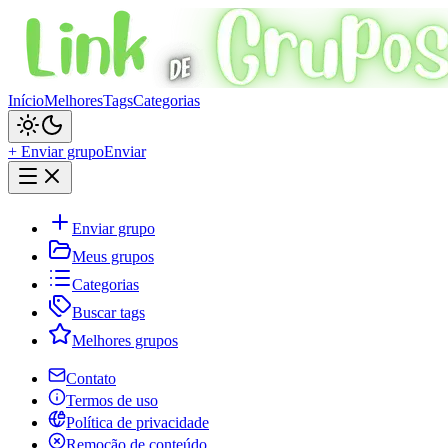
Início
Melhores
Tags
Categorias
+ Enviar grupo
Enviar
Enviar grupo
Meus grupos
Categorias
Buscar tags
Melhores grupos
Contato
Termos de uso
Política de privacidade
Remoção de conteúdo