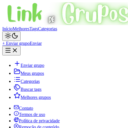
Início
Melhores
Tags
Categorias
+ Enviar grupo
Enviar
Enviar grupo
Meus grupos
Categorias
Buscar tags
Melhores grupos
Contato
Termos de uso
Política de privacidade
Remoção de conteúdo