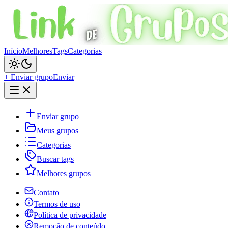
Início
Melhores
Tags
Categorias
+ Enviar grupo
Enviar
Enviar grupo
Meus grupos
Categorias
Buscar tags
Melhores grupos
Contato
Termos de uso
Política de privacidade
Remoção de conteúdo