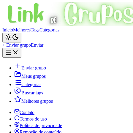
Início
Melhores
Tags
Categorias
+ Enviar grupo
Enviar
Enviar grupo
Meus grupos
Categorias
Buscar tags
Melhores grupos
Contato
Termos de uso
Política de privacidade
Remoção de conteúdo