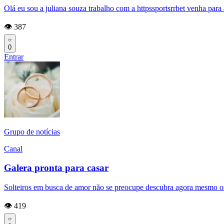
Olá eu sou a juliana souza trabalho com a httpssportsrrbet venha para a
👁️ 387
0
Entrar
Grupo de notícias
Canal
Galera pronta para casar
Solteiros em busca de amor não se preocupe descubra agora mesmo o
👁️ 419