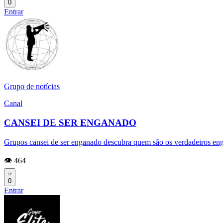
0
Entrar
Grupo de notícias
Canal
CANSEI DE SER ENGANADO
Grupos cansei de ser enganado descubra quem são os verdadeiros enga
👁️ 464
0
Entrar