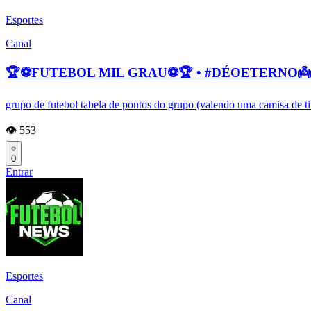
Esportes
Canal
🏆⚽FUTEBOL MIL GRAU⚽🏆 • #DÉOETERNO👼
grupo de futebol tabela de pontos do grupo (valendo uma camisa de ti
👁️ 553
0
Entrar
Esportes
Canal