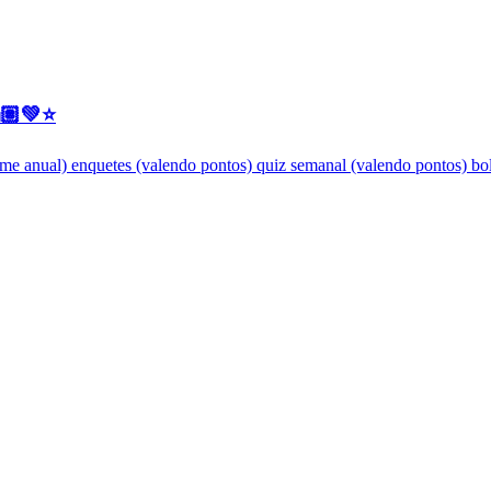
🏽💚⭐
me anual) enquetes (valendo pontos) quiz semanal (valendo pontos) bol