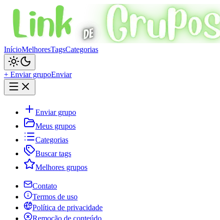
Início
Melhores
Tags
Categorias
+ Enviar grupo
Enviar
Enviar grupo
Meus grupos
Categorias
Buscar tags
Melhores grupos
Contato
Termos de uso
Política de privacidade
Remoção de conteúdo