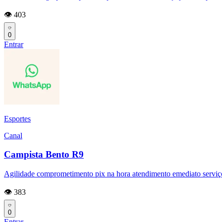
👁️ 403
0
Entrar
Esportes
Canal
Campista Bento R9
Agilidade comprometimento pix na hora atendimento emediato serviços
👁️ 383
0
Entrar