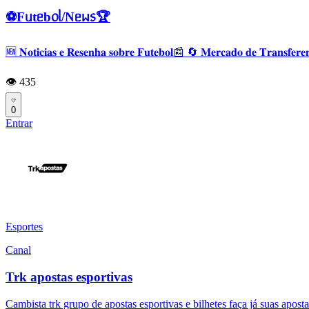
⚽️Fᥙtᥱb᥆ᥣ/Nᥱᥕ᥉🏆
🆕 𝐍𝐨𝐭𝐢𝐜𝐢𝐚𝐬 𝐞 𝐑𝐞𝐬𝐞𝐧𝐡𝐚 𝐬𝐨𝐛𝐫𝐞 𝐅𝐮𝐭𝐞𝐛𝐨𝐥📰 🔄 𝐌𝐞𝐫𝐜𝐚𝐝𝐨 𝐝𝐞 𝐓𝐫𝐚𝐧𝐬𝐟𝐞𝐫
👁️ 435
0
Entrar
Esportes
Canal
Trk apostas esportivas
Cambista trk grupo de apostas esportivas e bilhetes faça já suas aposta