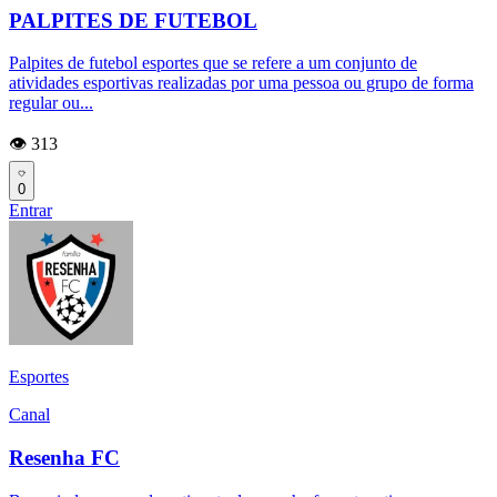
PALPITES DE FUTEBOL
Palpites de futebol esportes que se refere a um conjunto de
atividades esportivas realizadas por uma pessoa ou grupo de forma
regular ou...
👁️ 313
0
Entrar
Esportes
Canal
Resenha FC