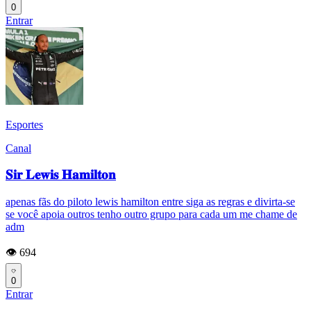
0
Entrar
Esportes
Canal
𝐒𝐢𝐫 𝐋𝐞𝐰𝐢𝐬 𝐇𝐚𝐦𝐢𝐥𝐭𝐨𝐧
apenas fãs do piloto lewis hamilton entre siga as regras e divirta-se
se você apoia outros tenho outro grupo para cada um me chame de
adm
👁️ 694
0
Entrar