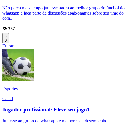
Não perca mais tempo junte-se agora ao melhor grupo de futebol do
whatsapp e faça parte de discussões apaixonantes sobre seu time do
cora...
👁️ 357
0
Entrar
Esportes
Canal
Jogador profissional: Eleve seu jogo1
Junte-se ao grupo de whatsapp e melhore seu desempenho