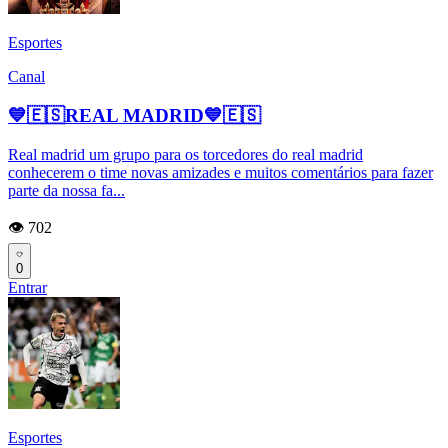
Esportes
Canal
💙🇪🇸REAL MADRID💙🇪🇸
Real madrid um grupo para os torcedores do real madrid
conhecerem o time novas amizades e muitos comentários para fazer
parte da nossa fa...
👁️ 702
0
Entrar
Esportes