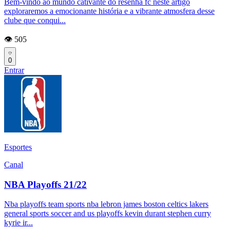
Bem-vindo ao mundo cativante do resenha fc neste artigo
exploraremos a emocionante história e a vibrante atmosfera desse
clube que conqui...
👁️ 505
0
Entrar
Esportes
Canal
NBA Playoffs 21/22
Nba playoffs team sports nba lebron james boston celtics lakers
general sports soccer and us playoffs kevin durant stephen curry
kyrie ir...