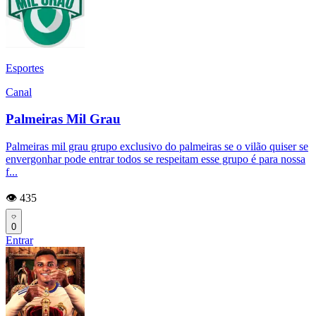
Esportes
Canal
Palmeiras Mil Grau
Palmeiras mil grau grupo exclusivo do palmeiras se o vilão quiser se
envergonhar pode entrar todos se respeitam esse grupo é para nossa
f...
👁️ 435
0
Entrar