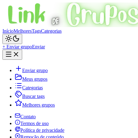
Início
Melhores
Tags
Categorias
+ Enviar grupo
Enviar
Enviar grupo
Meus grupos
Categorias
Buscar tags
Melhores grupos
Contato
Termos de uso
Política de privacidade
Remoção de conteúdo