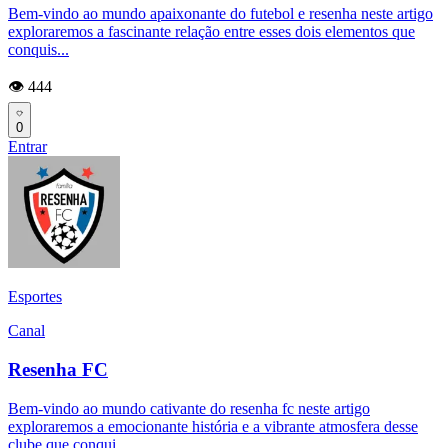
Bem-vindo ao mundo apaixonante do futebol e resenha neste artigo
exploraremos a fascinante relação entre esses dois elementos que
conquis...
👁️ 444
0
Entrar
Esportes
Canal
Resenha FC
Bem-vindo ao mundo cativante do resenha fc neste artigo
exploraremos a emocionante história e a vibrante atmosfera desse
clube que conqui...