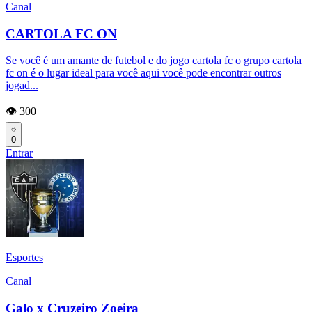
Canal
CARTOLA FC ON
Se você é um amante de futebol e do jogo cartola fc o grupo cartola
fc on é o lugar ideal para você aqui você pode encontrar outros
jogad...
👁️ 300
0
Entrar
Esportes
Canal
Galo x Cruzeiro Zoeira