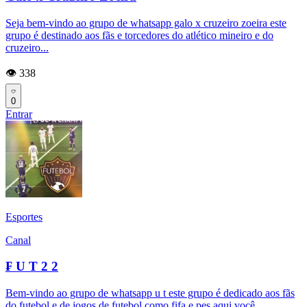
Seja bem-vindo ao grupo de whatsapp galo x cruzeiro zoeira este
grupo é destinado aos fãs e torcedores do atlético mineiro e do
cruzeiro...
👁️ 338
0
Entrar
Esportes
Canal
₣ U T 2 2
Bem-vindo ao grupo de whatsapp u t este grupo é dedicado aos fãs
do futebol e de jogos de futebol como fifa e pes aqui você