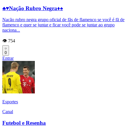
♣️♥️Nação Rubro Negra♦️♠️
Nação rubro negra grupo oficial de fãs de flamenco se você é fã de
flamenco e quer se juntar e ficar você pode se juntar ao grupo
naciona...
👁️ 754
0
Entrar
Esportes
Canal
Futebol e Resenha