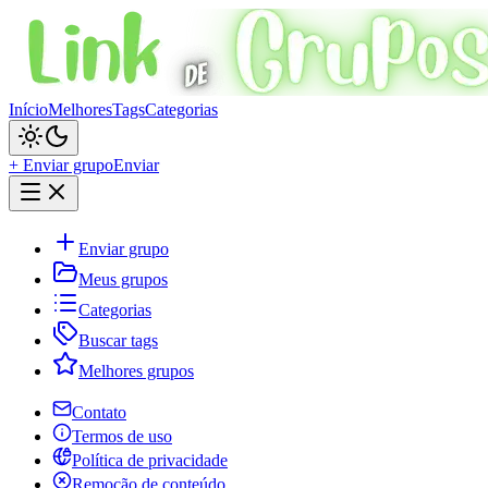
Início
Melhores
Tags
Categorias
+ Enviar grupo
Enviar
Enviar grupo
Meus grupos
Categorias
Buscar tags
Melhores grupos
Contato
Termos de uso
Política de privacidade
Remoção de conteúdo