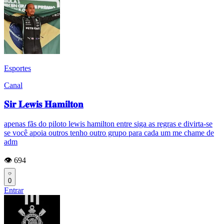
Esportes
Canal
𝐒𝐢𝐫 𝐋𝐞𝐰𝐢𝐬 𝐇𝐚𝐦𝐢𝐥𝐭𝐨𝐧
apenas fãs do piloto lewis hamilton entre siga as regras e divirta-se
se você apoia outros tenho outro grupo para cada um me chame de
adm
👁️ 694
0
Entrar