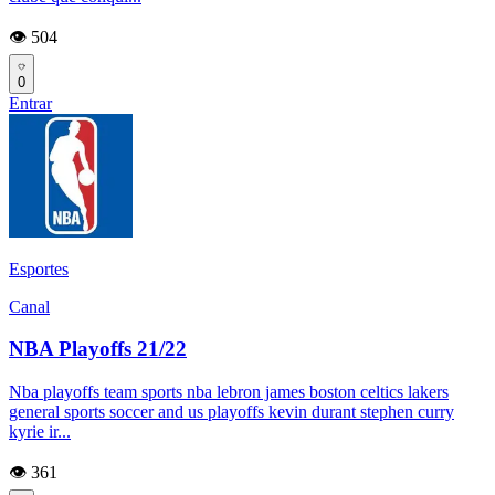
👁️ 504
0
Entrar
Esportes
Canal
NBA Playoffs 21/22
Nba playoffs team sports nba lebron james boston celtics lakers
general sports soccer and us playoffs kevin durant stephen curry
kyrie ir...
👁️ 361