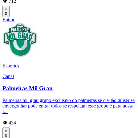
👁️ 712
0
Entrar
Esportes
Canal
Palmeiras Mil Grau
Palmeiras mil grau grupo exclusivo do palmeiras se o vilão quiser se
envergonhar pode entrar todos se respeitam esse grupo é para nossa
f...
👁️ 434
0