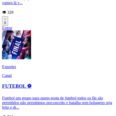
vamos lá v...
👁️ 329
0
Entrar
Esportes
Canal
FUTEBOL ⚽
Futebol um grupo para quem gosta de futebol todos os fãs são
permitidos não permitimos preconceito e batalha sem bobagens seja
feliz e di...