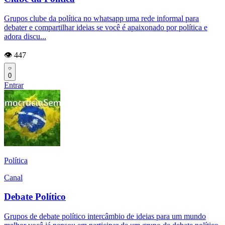
Grupos clube da política no whatsapp uma rede informal para
debater e compartilhar ideias se você é apaixonado por política e
adora discu...
👁️ 447
0
Entrar
Política
Canal
Debate Político
Grupos de debate político intercâmbio de ideias para um mundo