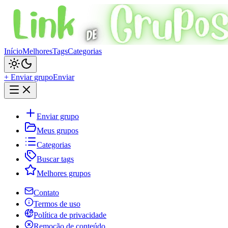
Início
Melhores
Tags
Categorias
+ Enviar grupo
Enviar
Enviar grupo
Meus grupos
Categorias
Buscar tags
Melhores grupos
Contato
Termos de uso
Política de privacidade
Remoção de conteúdo