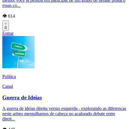
melhor você já pensou em participar de um grupo de debate político
essas co...
👁️ 614
0
Entrar
Política
Canal
Guerra de Ideias
A guerra de ideias direita versus esquerda - explorando as diferenças
neste artigo mergulhamos de cabeça no acalorado debate entre
direit...