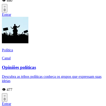
👁️ 440
0
Entrar
Política
Canal
Opiniões políticas
Descubra as tribos políticas conheça os grupos que expressam suas
ideias
👁️ 477
0
Entrar