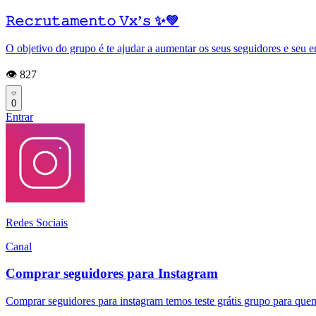
𝚁𝚎𝚌𝚛𝚞𝚝𝚊𝚖𝚎𝚗𝚝𝚘 𝚅𝚡’𝚜 ✨💚
O objetivo do grupo é te ajudar a aumentar os seus seguidores e seu e
👁️ 827
0
Entrar
Redes Sociais
Canal
Comprar seguidores para Instagram
Comprar seguidores para instagram temos teste grátis grupo para quem 