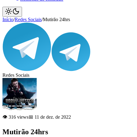
Início
/
Redes Sociais
/
Mutirão 24hrs
Redes Sociais
👁️ 316 views
📅 11 de dez. de 2022
Mutirão 24hrs