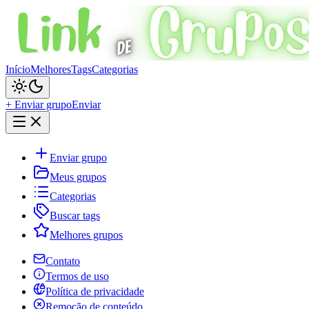
Início
Melhores
Tags
Categorias
+ Enviar grupo
Enviar
Enviar grupo
Meus grupos
Categorias
Buscar tags
Melhores grupos
Contato
Termos de uso
Política de privacidade
Remoção de conteúdo