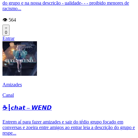
do grupo e na nossa descrição - ualidade- - - proibido menores de
racismo...
👁️ 564
0
Entrar
Amizades
Canal
☕┋𝙘𝙝𝙖𝙩 – 𝙒𝙀𝙉𝘿
Entrem aí para fazer amizades e sair do tédio grupo focado em
conversas e zoeira entre amigos ao entrar leia a descrição do grupo e
respe...