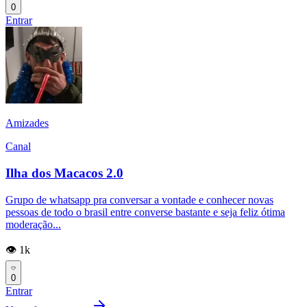
0
Entrar
Amizades
Canal
Ilha dos Macacos 2.0
Grupo de whatsapp pra conversar a vontade e conhecer novas
pessoas de todo o brasil entre converse bastante e seja feliz ótima
moderação...
👁️ 1k
0
Entrar