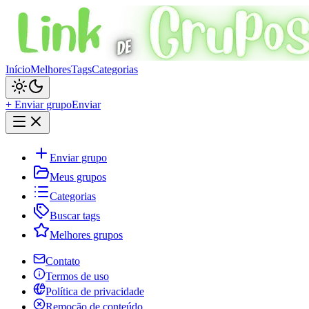
Início
Melhores
Tags
Categorias
+ Enviar grupo
Enviar
Enviar grupo
Meus grupos
Categorias
Buscar tags
Melhores grupos
Contato
Termos de uso
Política de privacidade
Remoção de conteúdo