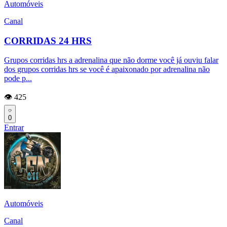
Automóveis
Canal
CORRIDAS 24 HRS
Grupos corridas hrs a adrenalina que não dorme você já ouviu falar
dos grupos corridas hrs se você é apaixonado por adrenalina não
pode p...
👁️ 425
0
Entrar
Automóveis
Canal