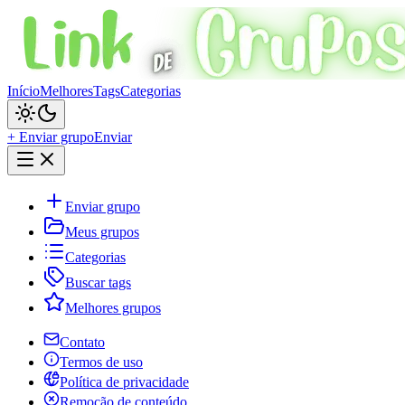
Início
Melhores
Tags
Categorias
+ Enviar grupo
Enviar
Enviar grupo
Meus grupos
Categorias
Buscar tags
Melhores grupos
Contato
Termos de uso
Política de privacidade
Remoção de conteúdo