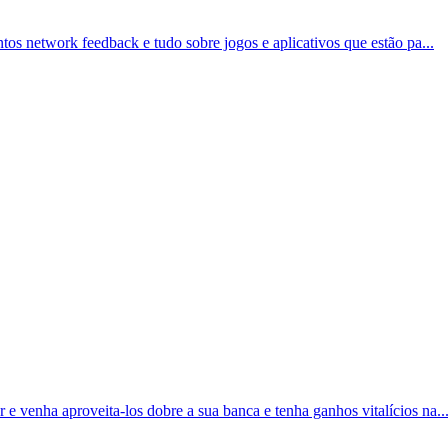
ntos network feedback e tudo sobre jogos e aplicativos que estão pa...
e venha aproveita-los dobre a sua banca e tenha ganhos vitalícios na..