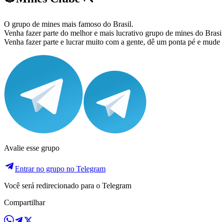
O grupo de mines mais famoso do Brasil.
Venha fazer parte do melhor e mais lucrativo grupo de mines do Brasi
Venha fazer parte e lucrar muito com a gente, dê um ponta pé e mude 
Avalie esse grupo
Entrar no grupo no Telegram
Você será redirecionado para o Telegram
Compartilhar