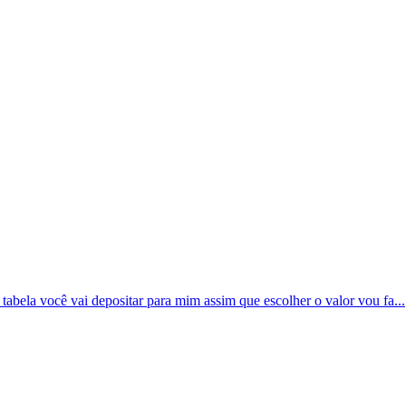
tabela você vai depositar para mim assim que escolher o valor vou fa...