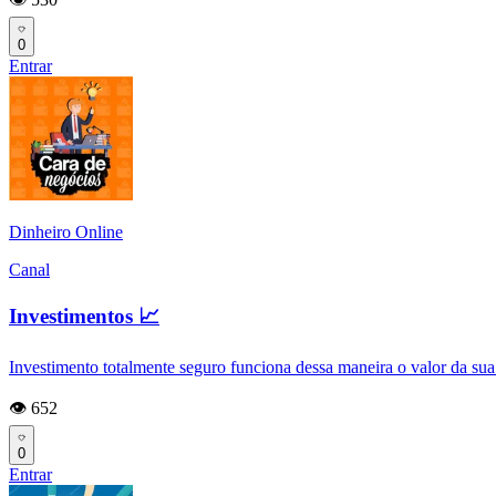
0
Entrar
Dinheiro Online
Canal
Investimentos 📈
Investimento totalmente seguro funciona dessa maneira o valor da sua 
👁️ 652
0
Entrar