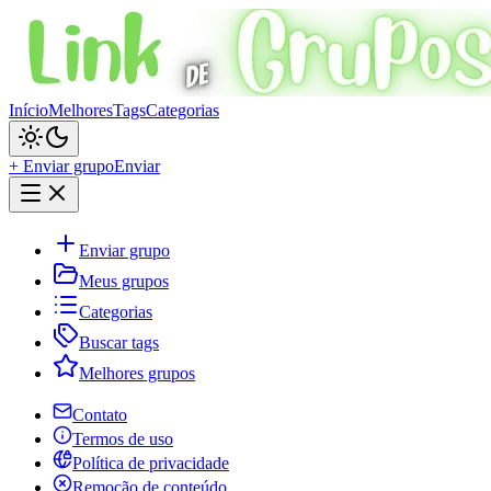
Início
Melhores
Tags
Categorias
+ Enviar grupo
Enviar
Enviar grupo
Meus grupos
Categorias
Buscar tags
Melhores grupos
Contato
Termos de uso
Política de privacidade
Remoção de conteúdo