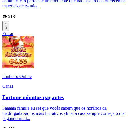
comunicação perfeita e um ambiente que não seja tóxico oferecemos
materiais de estudo...
👁️ 513
0
Entrar
Dinheiro Online
Canal
Fortune minutos pagantes
Faaaala família eu sei que vocês sabem que os horários da
madrugada são os mais lucrativos afinal a casa sempre começa o dia
pagando muit...