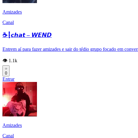
Amizades
Canal
☕┋𝙘𝙝𝙖𝙩 – 𝙒𝙀𝙉𝘿
Entrem aí para fazer amizades e sair do tédio grupo focado em conversa
👁️ 1.1k
0
Entrar
Amizades
Canal