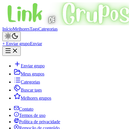
Início
Melhores
Tags
Categorias
+ Enviar grupo
Enviar
Enviar grupo
Meus grupos
Categorias
Buscar tags
Melhores grupos
Contato
Termos de uso
Política de privacidade
Remoção de conteúdo