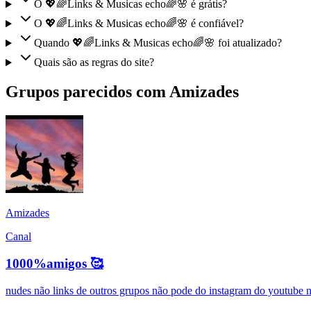
O 💖🌈Links & Musicas echo🌈🌸 é grátis?
O 💖🌈Links & Musicas echo🌈🌸 é confiável?
Quando 💖🌈Links & Musicas echo🌈🌸 foi atualizado?
Quais são as regras do site?
Grupos parecidos com Amizades
Amizades
Canal
1000%amigos 🥰
nudes não links de outros grupos não pode do instagram do youtube nd