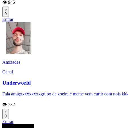
👁️ 945
0
Entrar
Amizades
Canal
Underworld
Fala amigxxxxxxxxxgrupo de zoeira e meme vem curtir com nois 
👁️ 732
0
Entrar