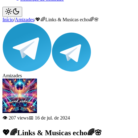
Início
/
Amizades
/
💖🌈Links & Musicas echo🌈🌸
Amizades
👁️ 207 views
📅 16 de jul. de 2024
💖🌈Links & Musicas echo🌈🌸