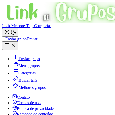
Início
Melhores
Tags
Categorias
+ Enviar grupo
Enviar
Enviar grupo
Meus grupos
Categorias
Buscar tags
Melhores grupos
Contato
Termos de uso
Política de privacidade
Remoção de conteúdo