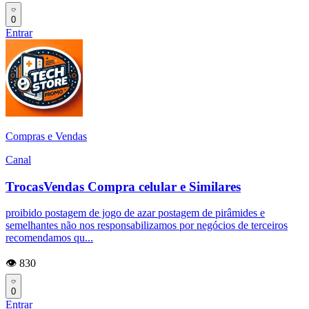
0
Entrar
Compras e Vendas
Canal
TrocasVendas Compra celular e Similares
proibido postagem de jogo de azar postagem de pirâmides e
semelhantes não nos responsabilizamos por negócios de terceiros
recomendamos qu...
👁️ 830
0
Entrar