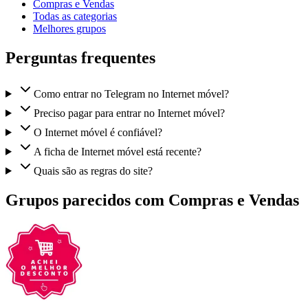
Compras e Vendas
Todas as categorias
Melhores grupos
Perguntas frequentes
Como entrar no Telegram no Internet móvel?
Preciso pagar para entrar no Internet móvel?
O Internet móvel é confiável?
A ficha de Internet móvel está recente?
Quais são as regras do site?
Grupos parecidos com Compras e Vendas