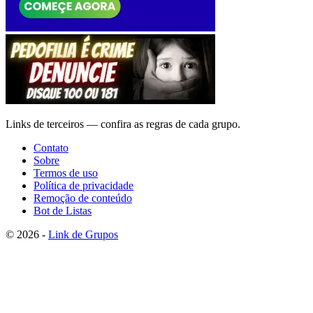
Links de terceiros — confira as regras de cada grupo.
Contato
Sobre
Termos de uso
Política de privacidade
Remoção de conteúdo
Bot de Listas
© 2026 -
Link de Grupos