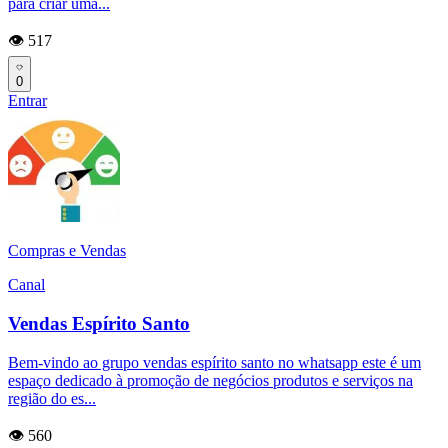
para criar uma...
👁️ 517
0
Entrar
Compras e Vendas
Canal
Vendas Espírito Santo
Bem-vindo ao grupo vendas espírito santo no whatsapp este é um
espaço dedicado à promoção de negócios produtos e serviços na
região do es...
👁️ 560