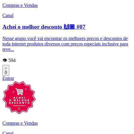
Compras e Vendas
Canal
Achei o melhor desconto 🙌🏽 #07
Nesse grupo você vai encontrar os melhores preços e descontos de
toda internet produtos diversos com preços especiais inclusive para
reve...
👁️ 594
0
Entrar
Compras e Vendas
Canal