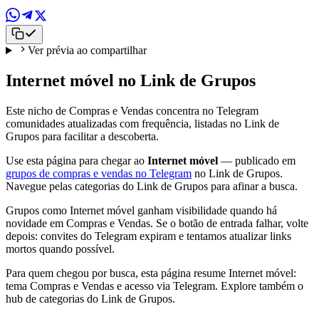
Ver prévia ao compartilhar
Internet móvel no Link de Grupos
Este nicho de Compras e Vendas concentra no Telegram
comunidades atualizadas com frequência, listadas no Link de
Grupos para facilitar a descoberta.
Use esta página para chegar ao
Internet móvel
— publicado em
grupos de compras e vendas no Telegram
no Link de Grupos.
Navegue pelas categorias do Link de Grupos para afinar a busca.
Grupos como Internet móvel ganham visibilidade quando há
novidade em Compras e Vendas. Se o botão de entrada falhar, volte
depois: convites do Telegram expiram e tentamos atualizar links
mortos quando possível.
Para quem chegou por busca, esta página resume Internet móvel:
tema Compras e Vendas e acesso via Telegram. Explore também o
hub de categorias do Link de Grupos.