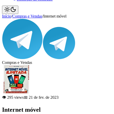
Início
/
Compras e Vendas
/
Internet móvel
Compras e Vendas
👁️ 295 views
📅 21 de fev. de 2023
Internet móvel