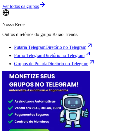
Ver todos os grupos
Nossa Rede
Outros diretórios do grupo Barão Trends.
Putaria Telegram
Diretório no Telegram
Porno Telegram
Diretório no Telegram
Grupos de Putaria
Diretório no Telegram