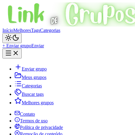
Início
Melhores
Tags
Categorias
+ Enviar grupo
Enviar
Enviar grupo
Meus grupos
Categorias
Buscar tags
Melhores grupos
Contato
Termos de uso
Política de privacidade
Remoção de conteúdo