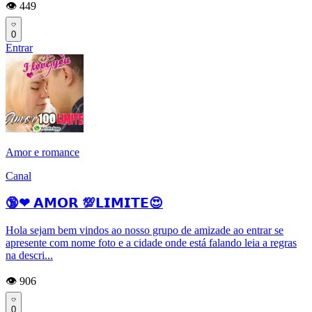
👁️ 449
0
Entrar
Amor e romance
Canal
🔞❤ 𝗔𝗠𝗢𝗥 💯𝗟𝗜𝗠𝗜𝗧𝗘😍
Hola sejam bem vindos ao nosso grupo de amizade ao entrar se
apresente com nome foto e a cidade onde está falando leia a regras
na descri...
👁️ 906
0