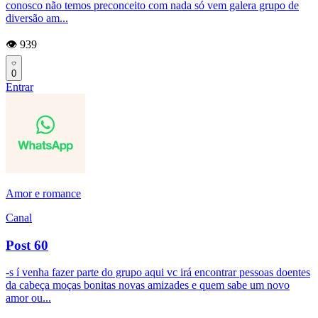
conosco não temos preconceito com nada só vem galera grupo de
diversão am...
👁️ 939
0
Entrar
Amor e romance
Canal
Post 60
-s í venha fazer parte do grupo aqui vc irá encontrar pessoas doentes
da cabeça moças bonitas novas amizades e quem sabe um novo
amor ou...