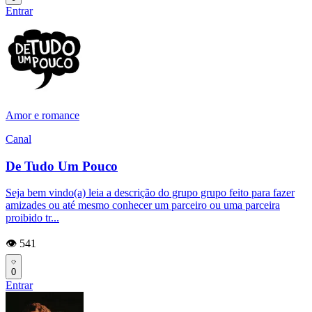
Entrar
Amor e romance
Canal
De Tudo Um Pouco
Seja bem vindo(a) leia a descrição do grupo grupo feito para fazer
amizades ou até mesmo conhecer um parceiro ou uma parceira
proibido tr...
👁️ 541
0
Entrar