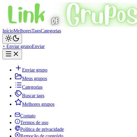
Início
Melhores
Tags
Categorias
+ Enviar grupo
Enviar
Enviar grupo
Meus grupos
Categorias
Buscar tags
Melhores grupos
Contato
Termos de uso
Política de privacidade
Remoção de conteúdo