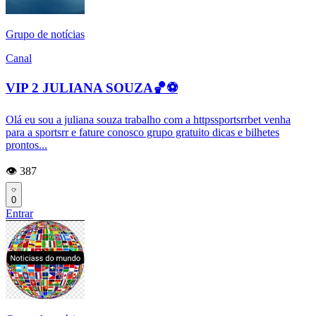
Grupo de notícias
Canal
VIP 2 JULIANA SOUZA🏀⚽️
Olá eu sou a juliana souza trabalho com a httpssportsrrbet venha
para a sportsrr e fature conosco grupo gratuito dicas e bilhetes
prontos...
👁️ 387
0
Entrar