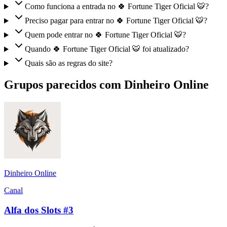
Como funciona a entrada no 🍀 Fortune Tiger Oficial 🐯?
Preciso pagar para entrar no 🍀 Fortune Tiger Oficial 🐯?
Quem pode entrar no 🍀 Fortune Tiger Oficial 🐯?
Quando 🍀 Fortune Tiger Oficial 🐯 foi atualizado?
Quais são as regras do site?
Grupos parecidos com Dinheiro Online
Dinheiro Online
Canal
Alfa dos Slots #3