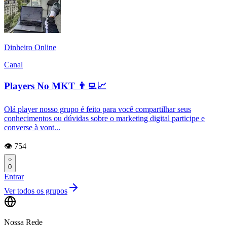
Dinheiro Online
Canal
Players No MKT 👨‍💻📈
Olá player nosso grupo é feito para você compartilhar seus
conhecimentos ou dúvidas sobre o marketing digital participe e
converse à vont...
👁️ 754
0
Entrar
Ver todos os grupos
Nossa Rede