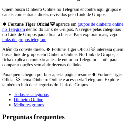
Quem busca Dinheiro Online no Telegram encontra aqui grupos e
canais com entrada direta, revisados pelo Link de Grupos.
🍀 Fortune Tiger Oficial 🐯
aparece em
grupos de dinheiro online
no Telegram
dentro do Link de Grupos. Navegue pelas categorias
do Link de Grupos para afinar a busca. Para explorar mais, veja
links de grupos telegram
.
Além do convite direto, 🍀 Fortune Tiger Oficial 🐯 interessa quem
busca link de grupos em Dinheiro Online. No Link de Grupos, a
ficha explica o contexto antes de entrar no Telegram — útil para
comparar opções sem abrir dezenas de links.
Para quem chegou por busca, esta página resume 🍀 Fortune Tiger
Oficial 🐯: tema Dinheiro Online e acesso via Telegram. Explore
também o hub de categorias do Link de Grupos.
Todas as categorias
Dinheiro Online
Melhores grupos
Perguntas frequentes