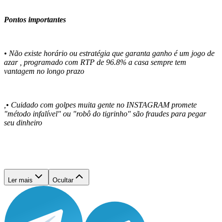
Pontos importantes
• Não existe horário ou estratégia que garanta ganho é um jogo de
azar , programado com RTP de 96.8% a casa sempre tem
vantagem no longo prazo
,• Cuidado com golpes muita gente no INSTAGRAM promete
"método infalível" ou "robô do tigrinho" são fraudes para pegar
seu dinheiro
Ler mais
Ocultar