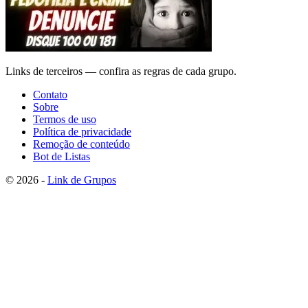
Links de terceiros — confira as regras de cada grupo.
Contato
Sobre
Termos de uso
Política de privacidade
Remoção de conteúdo
Bot de Listas
© 2026 -
Link de Grupos