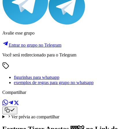
Avalie esse grupo
Entrar no grupo no Telegram
Você será redirecionado para o Telegram
figurinhas para whatsapp
exemplos de regras para grupo no whatsapp
Compartilhar
Ver prévia ao compartilhar
Fortune Tiger Apostas 🎰🐯 no Link de