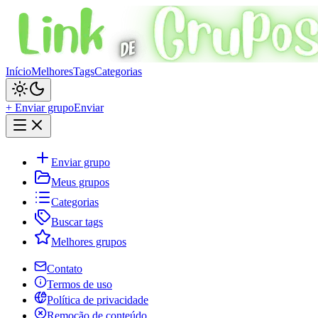
Início
Melhores
Tags
Categorias
+ Enviar grupo
Enviar
Enviar grupo
Meus grupos
Categorias
Buscar tags
Melhores grupos
Contato
Termos de uso
Política de privacidade
Remoção de conteúdo