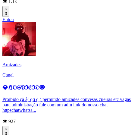
👁️ 1.1k
0
Entrar
Amizades
Canal
💎ℌ𝔒𝔖𝔓ℑℭℑ𝔒🧿
Proibido çã á( qq q ) permitido amizades convesas zueiras etc vagas
para administração fale com um adm link do nosso chat
httpschatwhatsa...
👁️ 927
0