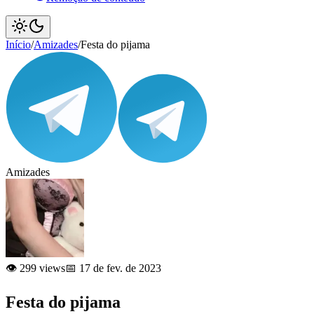
Início
/
Amizades
/
Festa do pijama
Amizades
👁️ 299 views
📅 17 de fev. de 2023
Festa do pijama