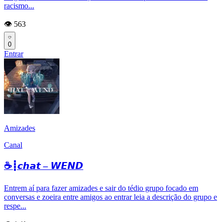
racismo...
👁️ 563
0
Entrar
Amizades
Canal
☕┋𝙘𝙝𝙖𝙩 – 𝙒𝙀𝙉𝘿
Entrem aí para fazer amizades e sair do tédio grupo focado em
conversas e zoeira entre amigos ao entrar leia a descrição do grupo e
respe...