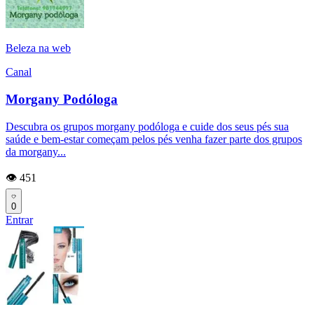
Beleza na web
Canal
Morgany Podóloga
Descubra os grupos morgany podóloga e cuide dos seus pés sua
saúde e bem-estar começam pelos pés venha fazer parte dos grupos
da morgany...
👁️ 451
0
Entrar