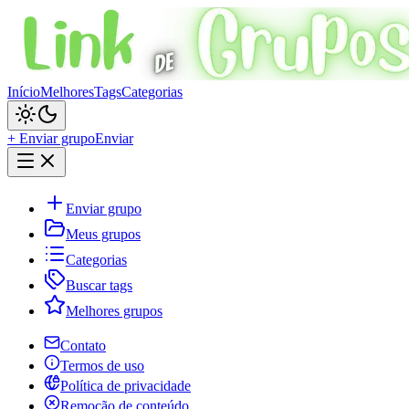
Início
Melhores
Tags
Categorias
+ Enviar grupo
Enviar
Enviar grupo
Meus grupos
Categorias
Buscar tags
Melhores grupos
Contato
Termos de uso
Política de privacidade
Remoção de conteúdo