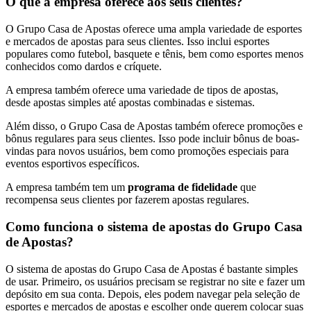
O que a empresa oferece aos seus clientes?
O Grupo Casa de Apostas oferece uma ampla variedade de esportes
e mercados de apostas para seus clientes. Isso inclui esportes
populares como futebol, basquete e tênis, bem como esportes menos
conhecidos como dardos e críquete.
A empresa também oferece uma variedade de tipos de apostas,
desde apostas simples até apostas combinadas e sistemas.
Além disso, o Grupo Casa de Apostas também oferece promoções e
bônus regulares para seus clientes. Isso pode incluir bônus de boas-
vindas para novos usuários, bem como promoções especiais para
eventos esportivos específicos.
A empresa também tem um
programa de fidelidade
que
recompensa seus clientes por fazerem apostas regulares.
Como funciona o sistema de apostas do Grupo Casa
de Apostas?
O sistema de apostas do Grupo Casa de Apostas é bastante simples
de usar. Primeiro, os usuários precisam se registrar no site e fazer um
depósito em sua conta. Depois, eles podem navegar pela seleção de
esportes e mercados de apostas e escolher onde querem colocar suas