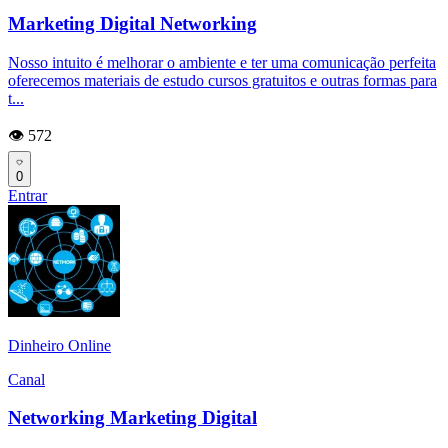
Marketing Digital Networking
Nosso intuito é melhorar o ambiente e ter uma comunicação perfeita
oferecemos materiais de estudo cursos gratuitos e outras formas para
t...
👁️ 572
0
Entrar
Dinheiro Online
Canal
Networking Marketing Digital