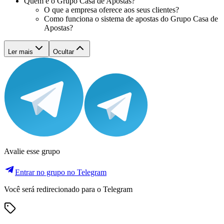
Quem é o Grupo Casa de Apostas?
O que a empresa oferece aos seus clientes?
Como funciona o sistema de apostas do Grupo Casa de
Apostas?
Ler mais
Ocultar
Avalie esse grupo
Entrar no grupo no Telegram
Você será redirecionado para o Telegram