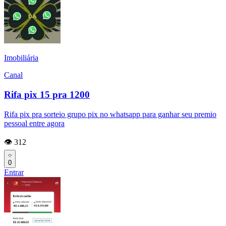
Imobiliária
Canal
Rifa pix 15 pra 1200
Rifa pix pra sorteio grupo pix no whatsapp para ganhar seu premio
pessoal entre agora
👁️ 312
0
Entrar