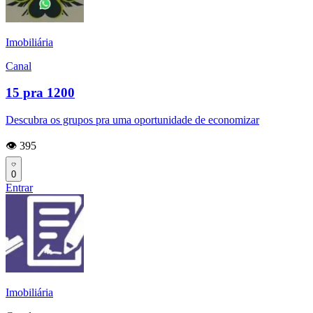
Imobiliária
Canal
15 pra 1200
Descubra os grupos pra uma oportunidade de economizar
👁️ 395
0
Entrar
Imobiliária