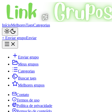
Início
Melhores
Tags
Categorias
+ Enviar grupo
Enviar
Enviar grupo
Meus grupos
Categorias
Buscar tags
Melhores grupos
Contato
Termos de uso
Política de privacidade
Remoção de conteúdo