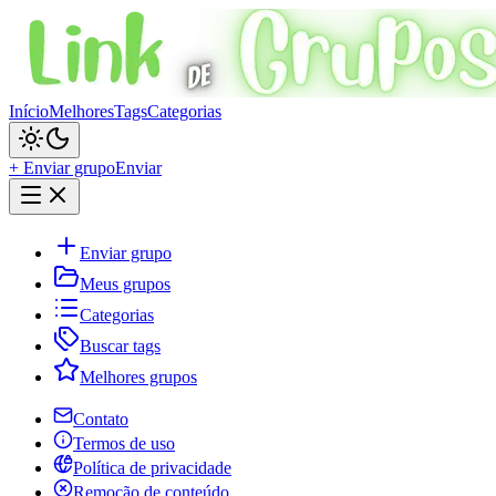
Início
Melhores
Tags
Categorias
+ Enviar grupo
Enviar
Enviar grupo
Meus grupos
Categorias
Buscar tags
Melhores grupos
Contato
Termos de uso
Política de privacidade
Remoção de conteúdo