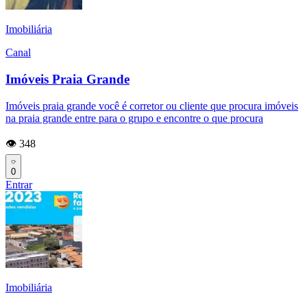
Imobiliária
Canal
Imóveis Praia Grande
Imóveis praia grande você é corretor ou cliente que procura imóveis
na praia grande entre para o grupo e encontre o que procura
👁️ 348
0
Entrar
Imobiliária