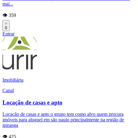
mai...
👁️ 359
0
Entrar
Imobiliária
Canal
Locação de casas e apto
Locação de casas e apto o grupo tem como alvo quem procura
imóveis para aluguel em são paulo principalmente na região de
ipiranga
👁️ 425