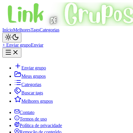
Início
Melhores
Tags
Categorias
+ Enviar grupo
Enviar
Enviar grupo
Meus grupos
Categorias
Buscar tags
Melhores grupos
Contato
Termos de uso
Política de privacidade
Remoção de conteúdo