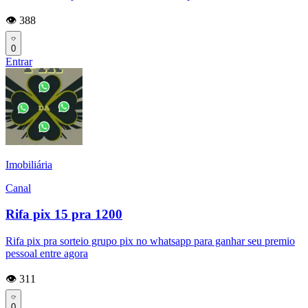
👁️ 388
0
Entrar
Imobiliária
Canal
Rifa pix 15 pra 1200
Rifa pix pra sorteio grupo pix no whatsapp para ganhar seu premio
pessoal entre agora
👁️ 311
0