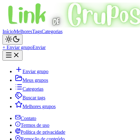
Início
Melhores
Tags
Categorias
+ Enviar grupo
Enviar
Enviar grupo
Meus grupos
Categorias
Buscar tags
Melhores grupos
Contato
Termos de uso
Política de privacidade
Remoção de conteúdo