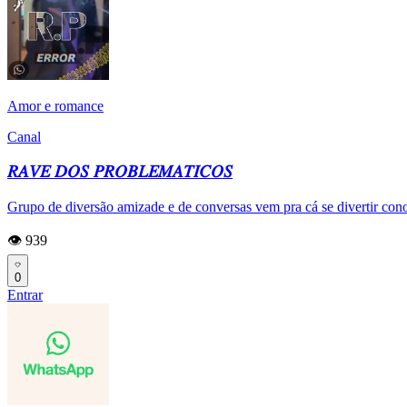
Amor e romance
Canal
𝑅𝐴𝑉𝐸 𝐷𝑂𝑆 𝑃𝑅𝑂𝐵𝐿𝐸𝑀𝐴𝑇𝐼𝐶𝑂𝑆
Grupo de diversão amizade e de conversas vem pra cá se divertir con
👁️ 939
0
Entrar