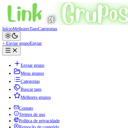
Início
Melhores
Tags
Categorias
+ Enviar grupo
Enviar
Enviar grupo
Meus grupos
Categorias
Buscar tags
Melhores grupos
Contato
Termos de uso
Política de privacidade
Remoção de conteúdo