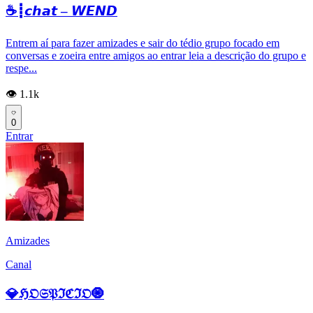
☕┋𝙘𝙝𝙖𝙩 – 𝙒𝙀𝙉𝘿
Entrem aí para fazer amizades e sair do tédio grupo focado em
conversas e zoeira entre amigos ao entrar leia a descrição do grupo e
respe...
👁️ 1.1k
0
Entrar
Amizades
Canal
💎ℌ𝔒𝔖𝔓ℑℭℑ𝔒🧿