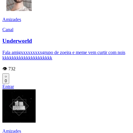
Amizades
Canal
Underworld
Fala amigxxxxxxxxxgrupo de zoeira e meme vem curtir com nois
kkkkkkkkkkkkkkkkkkkkk
👁️ 732
0
Entrar
Amizades