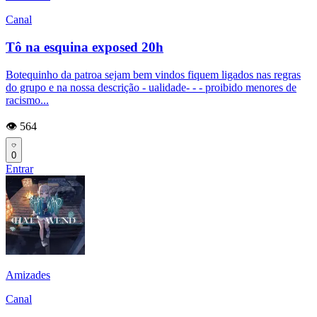
Canal
Tô na esquina exposed 20h
Botequinho da patroa sejam bem vindos fiquem ligados nas regras
do grupo e na nossa descrição - ualidade- - - proibido menores de
racismo...
👁️ 564
0
Entrar
Amizades
Canal