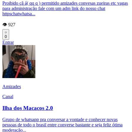
Proibido çã á( qq q ) permitido amizades convesas zueiras etc vagas
para administração fale com um adm link do nosso chat
httpschatwhatsa...
👁️ 927
0
Entrar
Amizades
Canal
Ilha dos Macacos 2.0
Grupo de whatsapp pra conversar a vontade e conhecer novas
pessoas de todo o brasil entre converse bastante e seja feliz ótima
moderação...