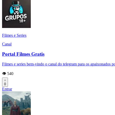
Filmes e Series
Canal
Portal Filmes Gratis
Filmes e series bem-vindo o canal do telegram para os apaixonados por
👁️ 540
0
Entrar