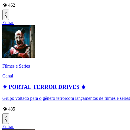
👁️ 462
0
Entrar
Filmes e Series
Canal
⚜️ PORTAL TERROR DRIVES ⚜️
Grupo voltado para o gênero terrorcom lançamentos de filmes e séries 
👁️ 485
0
Entrar