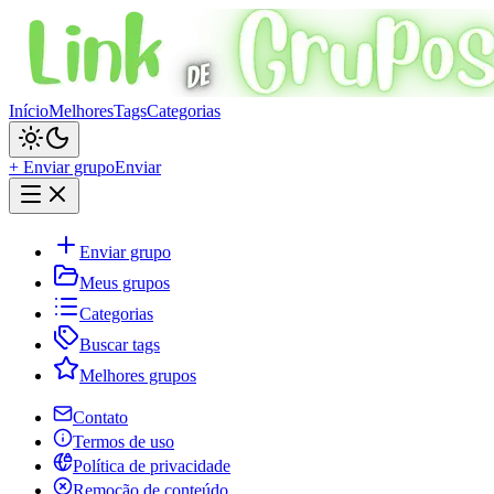
Início
Melhores
Tags
Categorias
+ Enviar grupo
Enviar
Enviar grupo
Meus grupos
Categorias
Buscar tags
Melhores grupos
Contato
Termos de uso
Política de privacidade
Remoção de conteúdo