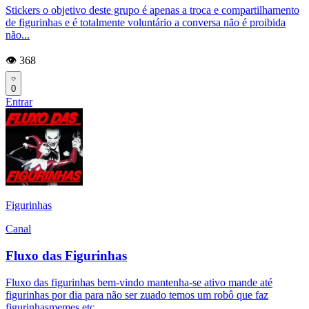
Stickers o objetivo deste grupo é apenas a troca e compartilhamento
de figurinhas e é totalmente voluntário a conversa não é proibida
não...
👁️ 368
0
Entrar
Figurinhas
Canal
Fluxo das Figurinhas
Fluxo das figurinhas bem-vindo mantenha-se ativo mande até
figurinhas por dia para não ser zuado temos um robô que faz
figurinhasmemes etc