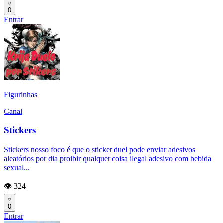
0
Entrar
Figurinhas
Canal
Stickers
Stickers nosso foco é que o sticker duel pode enviar adesivos
aleatórios por dia proibir qualquer coisa ilegal adesivo com bebida
sexual...
👁️ 324
0
Entrar