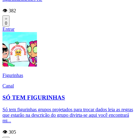
👁️ 382
0
Entrar
Figurinhas
Canal
SÓ TEM FIGURINHAS
Só tem figurinhas grupos projetados para trocar dados leia as regras
que estarão na descrição do grupo divirta-se aqui você encontrará
mi...
👁️ 305