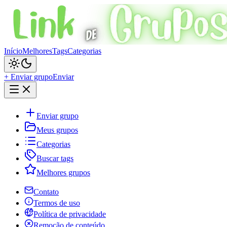
Início
Melhores
Tags
Categorias
+ Enviar grupo
Enviar
Enviar grupo
Meus grupos
Categorias
Buscar tags
Melhores grupos
Contato
Termos de uso
Política de privacidade
Remoção de conteúdo