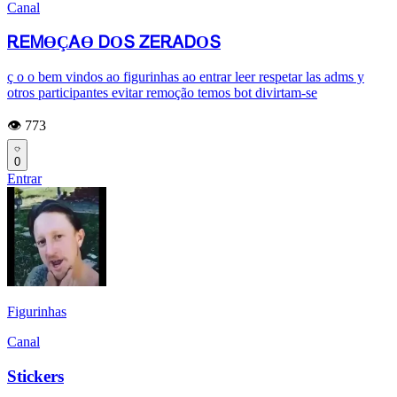
Canal
ᎡᎬᎷϴÇᎪϴ ᎠOՏ ᏃᎬᎡᎪᎠOՏ
ç o o bem vindos ao figurinhas ao entrar leer respetar las adms y
otros participantes evitar remoção temos bot divirtam-se
👁️ 773
0
Entrar
Figurinhas
Canal
Stickers