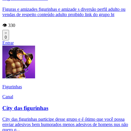
Figuras e amizades figurinhas e amizade s diversão perfil adulto ou
vendas de respeito conteúdo adulto proibido link do grupo ht
👁️ 330
0
Entrar
Figurinhas
Canal
City das figurinhas
City das figurinhas participe desse grupo e é ótimo que você possa
enviar adesivos bem humorados menos adesivos de homens nus não
quero q...