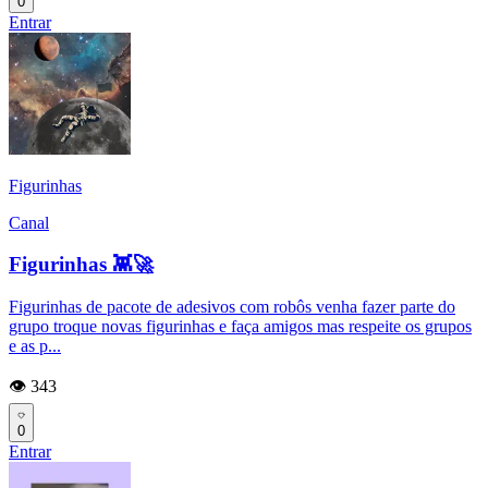
0
Entrar
Figurinhas
Canal
Figurinhas 👾🚀
Figurinhas de pacote de adesivos com robôs venha fazer parte do
grupo troque novas figurinhas e faça amigos mas respeite os grupos
e as p...
👁️ 343
0
Entrar