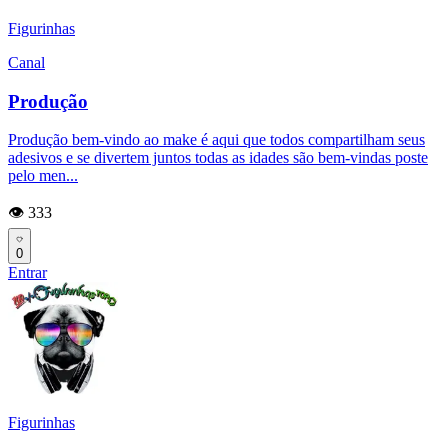
Figurinhas
Canal
Produção
Produção bem-vindo ao make é aqui que todos compartilham seus
adesivos e se divertem juntos todas as idades são bem-vindas poste
pelo men...
👁️ 333
0
Entrar
Figurinhas