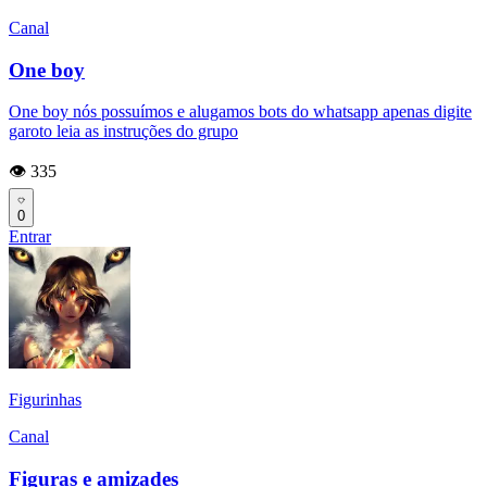
Canal
One boy
One boy nós possuímos e alugamos bots do whatsapp apenas digite
garoto leia as instruções do grupo
👁️ 335
0
Entrar
Figurinhas
Canal
Figuras e amizades