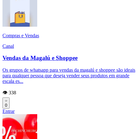
Compras e Vendas
Canal
Vendas da Magalú e Shoppee
Os grupos de whatsapp para vendas da magalú e shoppee são ideais
para qualquer pessoa que deseja vender seus produtos em grande
escala es...
👁️ 338
0
Entrar