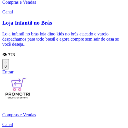
Compras e Vendas
Canal
Loja Infantil no Brás
Loja infantil no brás loja dino kids no brás atacado e varejo
despachamos para todo brasil e agora compre sem sair de casa se
você deseja...
👁️ 378
0
Entrar
Compras e Vendas
Canal