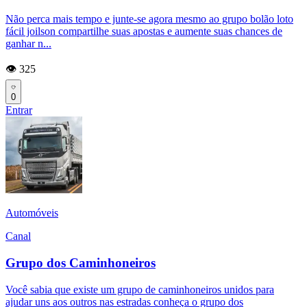
Não perca mais tempo e junte-se agora mesmo ao grupo bolão loto
fácil joilson compartilhe suas apostas e aumente suas chances de
ganhar n...
👁️ 325
0
Entrar
Automóveis
Canal
Grupo dos Caminhoneiros
Você sabia que existe um grupo de caminhoneiros unidos para
ajudar uns aos outros nas estradas conheça o grupo dos