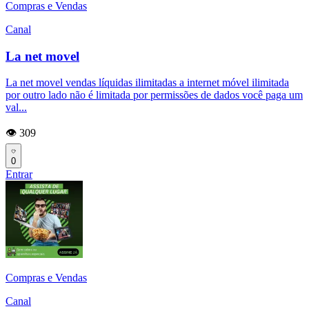
Compras e Vendas
Canal
La net movel
La net movel vendas líquidas ilimitadas a internet móvel ilimitada
por outro lado não é limitada por permissões de dados você paga um
val...
👁️ 309
0
Entrar
Compras e Vendas
Canal