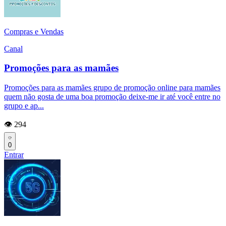
Compras e Vendas
Canal
Promoções para as mamães
Promoções para as mamães grupo de promoção online para mamães
quem não gosta de uma boa promoção deixe-me ir até você entre no
grupo e ap...
👁️ 294
0
Entrar