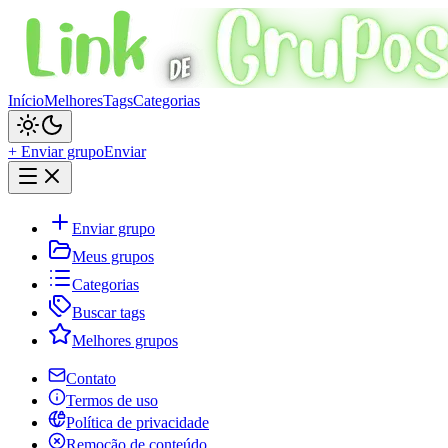
Início
Melhores
Tags
Categorias
+ Enviar grupo
Enviar
Enviar grupo
Meus grupos
Categorias
Buscar tags
Melhores grupos
Contato
Termos de uso
Política de privacidade
Remoção de conteúdo